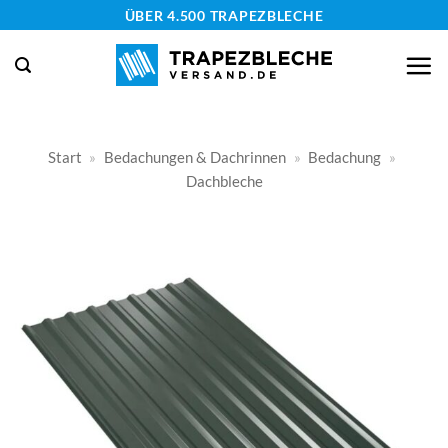
Zum
ÜBER 4.500 TRAPEZBLECHE
Inhalt
springen
Start
»
Bedachungen & Dachrinnen
»
Bedachung
»
Dachbleche