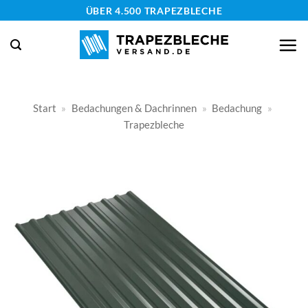
Zum
ÜBER 4.500 TRAPEZBLECHE
Inhalt
springen
Start
»
Bedachungen & Dachrinnen
»
Bedachung
»
Trapezbleche