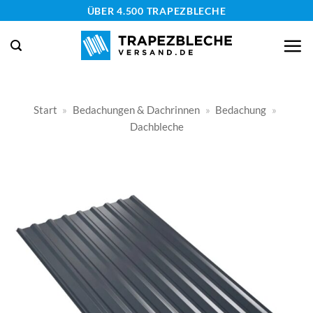
Zum
ÜBER 4.500 TRAPEZBLECHE
Inhalt
springen
Start
»
Bedachungen & Dachrinnen
»
Bedachung
»
Dachbleche