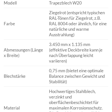
Modell
Trapezblech W20
Ziegelrot (entspricht typischen
RAL-Tönen für Ziegelrot, z.B.
Farbe
RAL 8004 oder ähnlich, für eine
natürliche und warme
Ausstrahlung)
3.450 mm x 1.135 mm
Abmessungen (Länge
(effektive Deckbreite kann je
x Breite)
nach Überlappung leicht
variieren)
0,75 mm (bietet eine optimale
Blechstärke
Balance zwischen Gewicht und
Stabilität)
Hochwertiges Stahlblech,
verzinkt und
oberflächenbeschichtet für
Material
maximalen Korrosionsschutz.