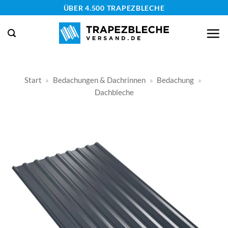
Zum
ÜBER 4.500 TRAPEZBLECHE
Inhalt
springen
Start
»
Bedachungen & Dachrinnen
»
Bedachung
»
Dachbleche