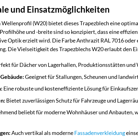
e und Einsatzmöglichkeiten
 Wellenprofil (W20) bietet dieses Trapezblech eine optima
rofilhöhe und -breite sind so konzipiert, dass eine effizi
tive Optik erzielt wird. Die Farbe Anthrazit RAL 7016 oder
ng. Die Vielseitigkeit des Trapezblechs W20 erlaubt den E
fekt für Dächer von Lagerhallen, Produktionsstätten und
e Gebäude:
Geeignet für Stallungen, Scheunen und landwirt
:
Eine robuste und kosteneffiziente Lösung für Einkaufsz
n:
Bietet zuverlässigen Schutz für Fahrzeuge und Lagerrä
hmend beliebt für moderne Wohnhäuser und Anbauten, wo
gen:
Auch vertikal als moderne
Fassadenverkleidung
einse