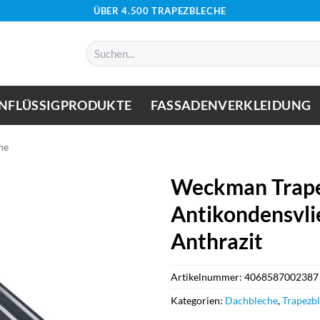
ÜBER 4.500 TRAPEZBLECHE
Suchen
nach:
NFLÜSSIGPRODUKTE
FASSADENVERKLEIDUNG
he
Weckman Trape
Antikondensvli
Anthrazit
Artikelnummer:
4068587002387
Kategorien:
Dachbleche
,
Trapezb