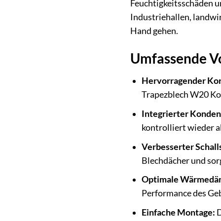
Feuchtigkeitsschäden u
Industriehallen, landw
Hand gehen.
Umfassende Vo
Hervorragender Kor
Trapezblech W20 Kor
Integrierter Konde
kontrolliert wieder 
Verbesserter Schall
Blechdächer und sor
Optimale Wärmedä
Performance des Geb
Einfache Montage:
D