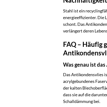
Nachhaltigkei
Stahl ist ein recyclingf
energieeffizienter. Di
schont. Das Antikonden
verlängert deren Lebens
FAQ – Häufig 
Antikondensvli
Was genau ist das 
Das Antikondensvlies is
acrylgebundenes Faserv
der kalten Blechoberfläc
dass sie auf die darunt
Schalldämmung bei.