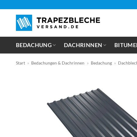
Zum
Inhalt
springen
BEDACHUNG
DACHRINNEN
BITUME
Start
»
Bedachungen & Dachrinnen
»
Bedachung
»
Dachblec