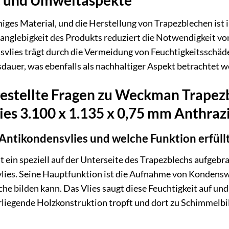
t und Umweltaspekte
ähiges Material, und die Herstellung von Trapezblechen ist
e Langlebigkeit des Produkts reduziert die Notwendigkeit
svlies trägt durch die Vermeidung von Feuchtigkeitsschä
dauer, was ebenfalls als nachhaltiger Aspekt betrachtet 
gestellte Fragen zu Weckman Trapez
es 3.100 x 1.135 x 0,75 mm Anthraz
Antikondensvlies und welche Funktion erfüllt
t ein speziell auf der Unterseite des Trapezblechs aufgebr
lies. Seine Hauptfunktion ist die Aufnahme von Kondensw
he bilden kann. Das Vlies saugt diese Feuchtigkeit auf und 
erliegende Holzkonstruktion tropft und dort zu Schimmelbil