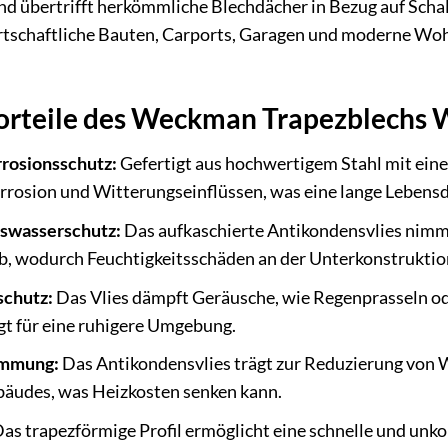
nd übertrifft herkömmliche Blechdächer in Bezug auf Sch
irtschaftliche Bauten, Carports, Garagen und moderne Wo
rteile des Weckman Trapezblechs W
rosionsschutz:
Gefertigt aus hochwertigem Stahl mit ein
rosion und Witterungseinflüssen, was eine lange Lebensd
nswasserschutz:
Das aufkaschierte Antikondensvlies nimmt
ab, wodurch Feuchtigkeitsschäden an der Unterkonstruktio
schutz:
Das Vlies dämpft Geräusche, wie Regenprasseln oder
gt für eine ruhigere Umgebung.
mmung:
Das Antikondensvlies trägt zur Reduzierung von 
äudes, was Heizkosten senken kann.
as trapezförmige Profil ermöglicht eine schnelle und unko