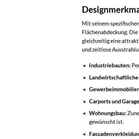
Designmerkmal
Mit seinem spezifischen
Flächenabdeckung. Die P
gleichzeitig eine attrak
und zeitlose Ausstrahlu
Industriebauten:
Per
Landwirtschaftlich
Gewerbeimmobilien
Carports und Garage
Wohnungsbau:
Zune
gewünscht ist.
Fassadenverkleidun