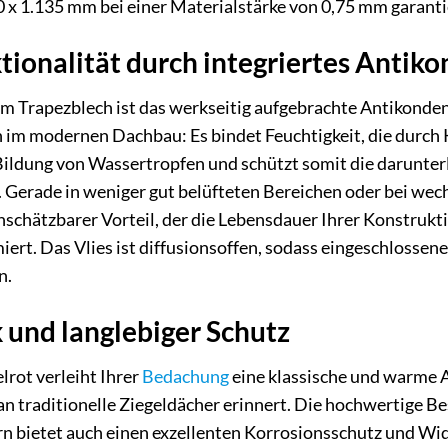
x 1.135 mm bei einer Materialstärke von 0,75 mm garantie
ionalität durch integriertes Antiko
 Trapezblech ist das werkseitig aufgebrachte Antikondensv
 im modernen Dachbau: Es bindet Feuchtigkeit, die durch 
e Bildung von Wassertropfen und schützt somit die darun
 Gerade in weniger gut belüfteten Bereichen oder bei we
unschätzbarer Vorteil, der die Lebensdauer Ihrer Konstrukti
rt. Das Vlies ist diffusionsoffen, sodass eingeschlossene
n.
k und langlebiger Schutz
lrot verleiht Ihrer
Bedachung
eine klassische und warme A
 traditionelle Ziegeldächer erinnert. Die hochwertige Bes
ern bietet auch einen exzellenten Korrosionsschutz und W