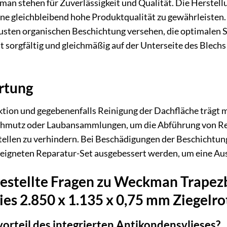
n stehen für Zuverlässigkeit und Qualität. Die Herstellu
e gleichbleibend hohe Produktqualität zu gewährleisten.
busten organischen Beschichtung versehen, die optimalen 
t sorgfältig und gleichmäßig auf der Unterseite des Blec
rtung
tion und gegebenenfalls Reinigung der Dachfläche trägt ma
chmutz oder Laubansammlungen, um die Abführung von Reg
llen zu verhindern. Bei Beschädigungen der Beschichtung,
igneten Reparatur-Set ausgebessert werden, um eine Aus
gestellte Fragen zu Weckman Trapez
es 2.850 x 1.135 x 0,75 mm Ziegelro
orteil des integrierten Antikondensvlieses?