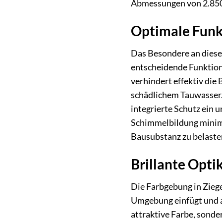
Abmessungen von 2.850 
Optimale Funkt
Das Besondere an diesem
entscheidende Funktion
verhindert effektiv di
schädlichem Tauwasser.
integrierte Schutz ein 
Schimmelbildung minimie
Bausubstanz zu belaste
Brillante Opti
Die Farbgebung in Ziege
Umgebung einfügt und an
attraktive Farbe, sond