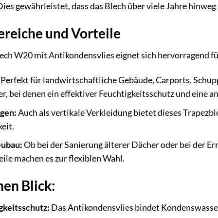
ies gewährleistet, dass das Blech über viele Jahre hinweg 
eiche und Vorteile
h W20 mit Antikondensvlies eignet sich hervorragend fü
Perfekt für landwirtschaftliche Gebäude, Carports, Schupp
bei denen ein effektiver Feuchtigkeitsschutz und eine an
gen:
Auch als vertikale Verkleidung bietet dieses Trapezb
eit.
eubau:
Ob bei der Sanierung älterer Dächer oder bei der E
eile machen es zur flexiblen Wahl.
nen Blick:
gkeitsschutz:
Das Antikondensvlies bindet Kondenswasser