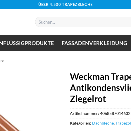
ÜBER 4.500 TRAPEZBLECHE
Suchen
nach:
NFLÜSSIGPRODUKTE
FASSADENVERKLEIDUNG
he
Weckman Trape
Antikondensvli
Ziegelrot
Artikelnummer:
4068587014632
Kategorien:
Dachbleche
,
Trapezb