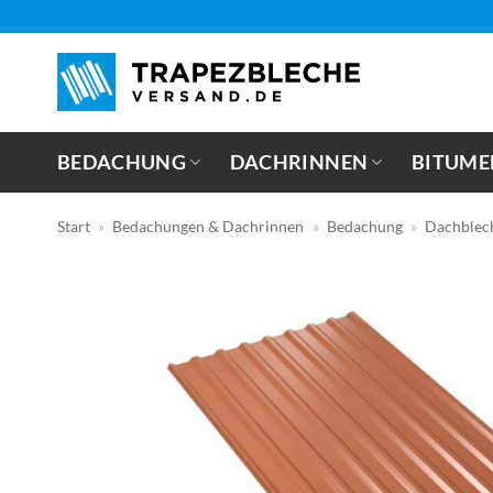
Zum
Inhalt
springen
BEDACHUNG
DACHRINNEN
BITUME
Start
»
Bedachungen & Dachrinnen
»
Bedachung
»
Dachblec