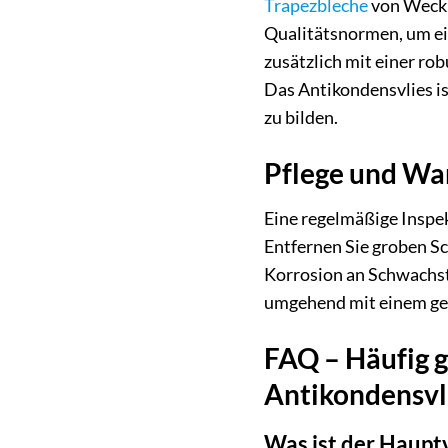
Trapezbleche
von Weckma
Qualitätsnormen, um ein
zusätzlich mit einer ro
Das Antikondensvlies is
zu bilden.
Pflege und Wa
Eine regelmäßige Inspek
Entfernen Sie groben S
Korrosion an Schwachste
umgehend mit einem gee
FAQ – Häufig 
Antikondensvli
Was ist der Hauptv