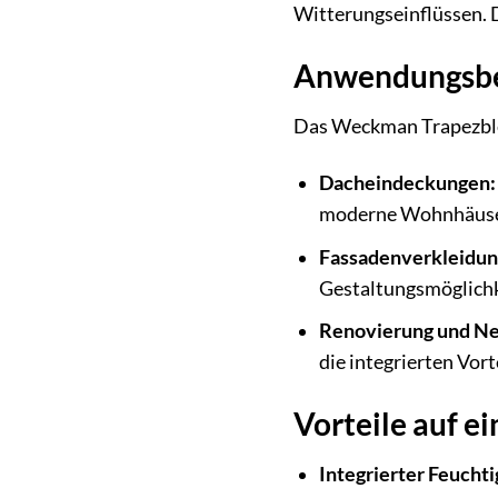
Witterungseinflüssen. D
Anwendungsber
Das Weckman Trapezblec
Dacheindeckungen:
moderne Wohnhäuser, 
Fassadenverkleidun
Gestaltungsmöglichk
Renovierung und N
die integrierten Vort
Vorteile auf ei
Integrierter Feuchti