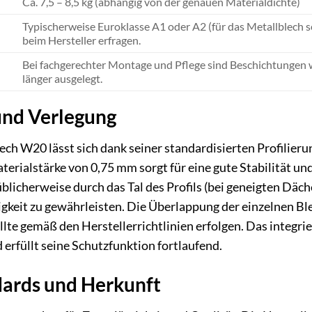
Ca. 7,5 – 8,5 kg (abhängig von der genauen Materialdichte)
Typischerweise Euroklasse A1 oder A2 (für das Metallblech se
beim Hersteller erfragen.
Bei fachgerechter Montage und Pflege sind Beschichtungen w
länger ausgelegt.
und Verlegung
h W20 lässt sich dank seiner standardisierten Profilier
terialstärke von 0,75 mm sorgt für eine gute Stabilität un
blicherweise durch das Tal des Profils (bei geneigten Däch
gkeit zu gewährleisten. Die Überlappung der einzelnen Blec
lte gemäß den Herstellerrichtlinien erfolgen. Das integr
 erfüllt seine Schutzfunktion fortlaufend.
dards und Herkunft