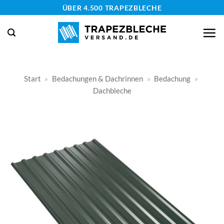
Zum
ÜBER 4.500 TRAPEZBLECHE
Inhalt
springen
Start
»
Bedachungen & Dachrinnen
»
Bedachung
»
Dachbleche