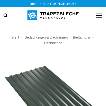
Zum
ÜBER 4.500 TRAPEZBLECHE
Inhalt
springen
Start
»
Bedachungen & Dachrinnen
»
Bedachung
»
Dachbleche