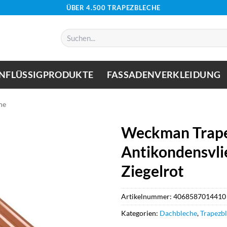
ÜBER 4.500 TRAPEZBLECHE
Suchen
nach:
NFLÜSSIGPRODUKTE
FASSADENVERKLEIDUNG
he
Weckman Trape
Antikondensvli
Ziegelrot
Artikelnummer:
4068587014410
Kategorien:
Dachbleche
,
Trapezb