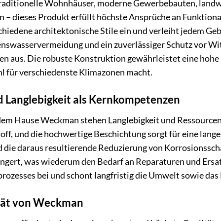
aditionelle Wohnhäuser, moderne Gewerbebauten, landwir
en – dieses Produkt erfüllt höchste Ansprüche an Funktional
chiedene architektonische Stile ein und verleiht jedem G
nswasservermeidung und ein zuverlässiger Schutz vor Witt
ken aus. Die robuste Konstruktion gewährleistet eine hoh
hl für verschiedenste Klimazonen macht.
d Langlebigkeit als Kernkompetenzen
dem Hause Weckman stehen Langlebigkeit und Ressourcen
off, und die hochwertige Beschichtung sorgt für eine lan
die daraus resultierende Reduzierung von Korrosionssch
gert, was wiederum den Bedarf an Reparaturen und Ersatz
rozesses bei und schont langfristig die Umwelt sowie das
tät von Weckman