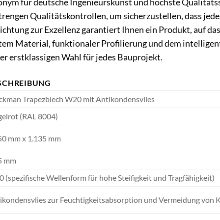
nym für deutsche Ingenieurskunst und höchste Qualitäts
trengen Qualitätskontrollen, um sicherzustellen, dass jed
ichtung zur Exzellenz garantiert Ihnen ein Produkt, auf da
em Material, funktionaler Profilierung und dem intellig
r erstklassigen Wahl für jedes Bauprojekt.
SCHREIBUNG
kman Trapezblech W20 mit Antikondensvlies
gelrot (RAL 8004)
50 mm x 1.135 mm
5 mm
 (spezifische Wellenform für hohe Steifigkeit und Tragfähigkeit)
ikondensvlies zur Feuchtigkeitsabsorption und Vermeidung von