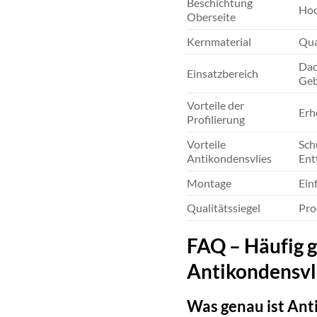
Beschichtung
Hoc
Oberseite
Kernmaterial
Qua
Dac
Einsatzbereich
Geb
Vorteile der
Erh
Profilierung
Vorteile
Sch
Antikondensvlies
Ent
Montage
Ein
Qualitätssiegel
Pro
FAQ – Häufig 
Antikondensvli
Was genau ist Anti