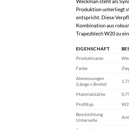
Weckman steht als Syno
Produktion unterliegt s
entspricht. Diese Verpfl
Kombination aus robust
Trapezblech W20 zu eine
EIGENSCHAFT
BE
Produktname
Wec
Farbe
Zie
Abmessungen
1.7
(Länge x Breite)
Materialstärke
0,7
Profiltyp
W20
Beschichtung
Ant
Unterseite