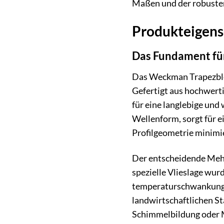
Maßen und der robusten 
Produkteigensc
Das Fundament für
Das Weckman Trapezblec
Gefertigt aus hochwerti
für eine langlebige und
Wellenform, sorgt für e
Profilgeometrie minimie
Der entscheidende Mehrw
spezielle Vlieslage wur
temperaturschwankungsa
landwirtschaftlichen St
Schimmelbildung oder Ma