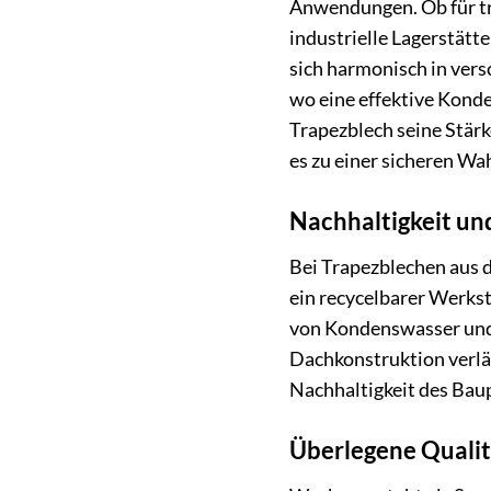
Anwendungen. Ob für tr
industrielle Lagerstätt
sich harmonisch in vers
wo eine effektive Konde
Trapezblech seine Stär
es zu einer sicheren Wa
Nachhaltigkeit un
Bei Trapezblechen aus 
ein recycelbarer Werkst
von Kondenswasser und 
Dachkonstruktion verlän
Nachhaltigkeit des Baup
Überlegene Quali