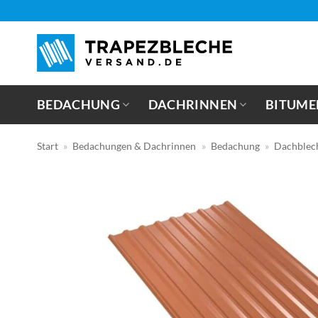
Zum
Inhalt
springen
BEDACHUNG
DACHRINNEN
BITUME
Start
»
Bedachungen & Dachrinnen
»
Bedachung
»
Dachblec