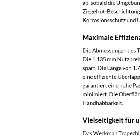
ab, sobald die Umgebun
Ziegelrot-Beschichtung a
Korrosionsschutz und U
Maximale Effizien
Die Abmessungen des Tr
Die 1.135 mm Nutzbreit
spart. Die Länge von 1.
eine effiziente Überlap
garantiert eine hohe P
minimiert. Die Oberfläc
Handhabbarkeit.
Vielseitigkeit für
Das Weckman Trapezblech