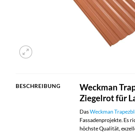
Weckman Trape
BESCHREIBUNG
Ziegelrot für 
Das
Weckman
Trapezbl
Fassadenprojekte. Es r
höchste Qualität, exzel