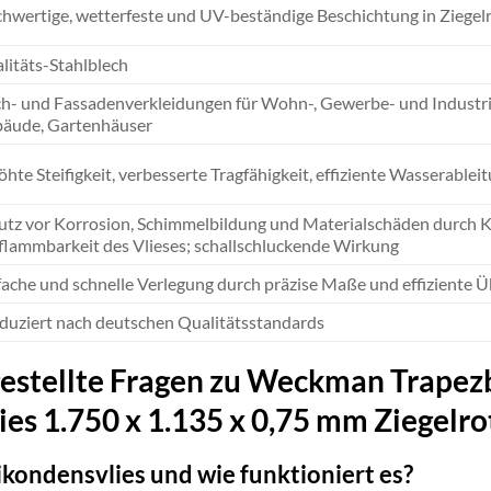
hwertige, wetterfeste und UV-beständige Beschichtung in Ziegel
litäts-Stahlblech
h- und Fassadenverkleidungen für Wohn-, Gewerbe- und Industrie
äude, Gartenhäuser
öhte Steifigkeit, verbesserte Tragfähigkeit, effiziente Wasserable
utz vor Korrosion, Schimmelbildung und Materialschäden durch 
flammbarkeit des Vlieses; schallschluckende Wirkung
fache und schnelle Verlegung durch präzise Maße und effiziente 
duziert nach deutschen Qualitätsstandards
gestellte Fragen zu Weckman Trapez
es 1.750 x 1.135 x 0,75 mm Ziegelro
kondensvlies und wie funktioniert es?