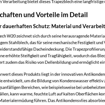
Verarbeitung bietet dieses Trapezblech eine langfristige
haften und Vorteile im Detail
 dauerhaften Schutz: Material und Verarbei
h W20 zeichnet sich durch seine herausragende Material
gem Stahlblech, das für seine mechanische Festigkeit und V
 widerstandsfähige Dacheindeckung. Die Trapezprofilierung
ine erhöhte Steifigkeit und Tragfähigkeit, wodurch das Bl
rt zudem das Risiko von Dellenbildung und ermöglicht ein
ert dieses Produkts liegt in der innovativen Antikondens
de entwickelt, um die Bildung von Kondenswasser effektiv z
nfälligen Bereichen, wie beispielsweise bei unbeheizt
ällen, kann warme, feuchte Luft auf kalten Oberflächen k
terialermüdung führen. Das Antikondensvlies absorbiert d