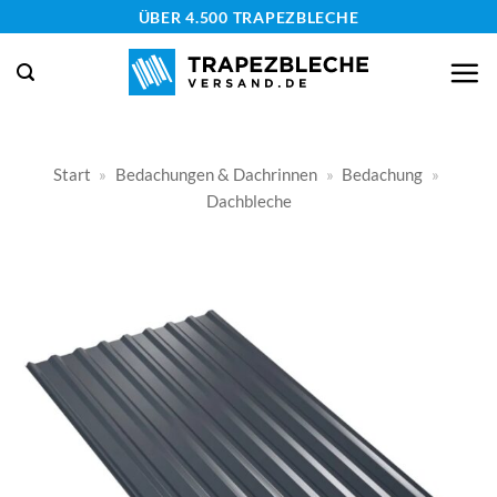
Zum
ÜBER 4.500 TRAPEZBLECHE
Inhalt
springen
Start
»
Bedachungen & Dachrinnen
»
Bedachung
»
Dachbleche