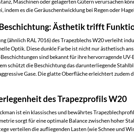
tanz, Maschinen oder gelagerten Gütern verursachen könnt
ei, indem es die Geräuschentwicklung bei Regen oder Hage
Beschichtung: Ästhetik trifft Funkti
ng (ähnlich RAL 7016) des Trapezblechs W20 verleiht ind
lle Optik. Diese dunkle Farbe ist nicht nur ästhetisch ans
Beschichtungen sind bekannt für ihre hervorragende UV-Be
dem schützt die Beschichtung das darunterliegende Stahlb
ggressive Gase. Die glatte Oberfläche erleichtert zudem d
erlegenheit des Trapezprofils W20
kman ist ein klassisches und bewährtes Trapezblechprofil
etrie sorgt für eine optimale Balance zwischen hoher Sta
ege verteilen die aufliegenden Lasten (wie Schnee und Wi