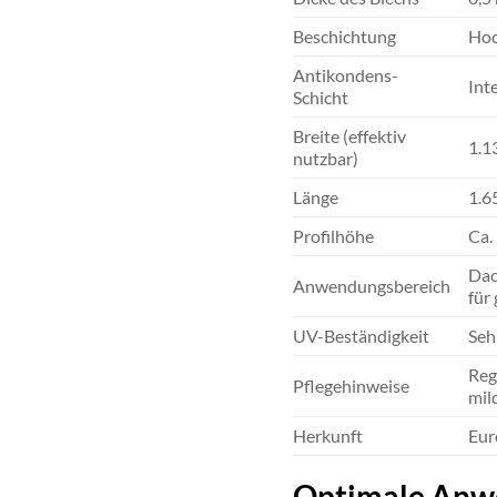
Beschichtung
Hoc
Antikondens-
Int
Schicht
Breite (effektiv
1.1
nutzbar)
Länge
1.6
Profilhöhe
Ca.
Dac
Anwendungsbereich
für
UV-Beständigkeit
Seh
Reg
Pflegehinweise
mil
Herkunft
Eur
Optimale Anw