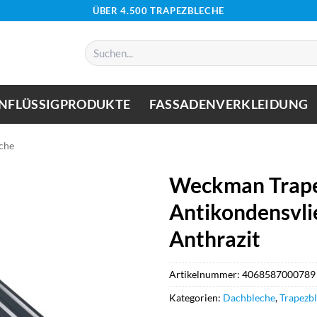
ÜBER 4.500 TRAPEZBLECHE
Suchen
nach:
NFLÜSSIGPRODUKTE
FASSADENVERKLEIDUNG
che
Weckman Trape
Antikondensvlie
Anthrazit
Artikelnummer:
4068587000789
Kategorien:
Dachbleche
,
Trapezb