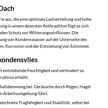
 Dach
 aus, die eine optimale Lastverteilung und hohe
tung in einem dezenten Anthrazitton fügt es sich
enden Schutz vor Witterungseinflüssen. Die
ldung von Kondenswasser auf der Unterseite des
äden, Korrosion und der Entstehung von Schimmel.
kondensvlies
t entstehende Feuchtigkeit und verhindert so
ruktion erhöht.
challdämmung bei. Geräusche durch Regen, Hagel
en Arbeitsumgebung führt.
eichnete Tragfähigkeit und Stabilität, selbst bei