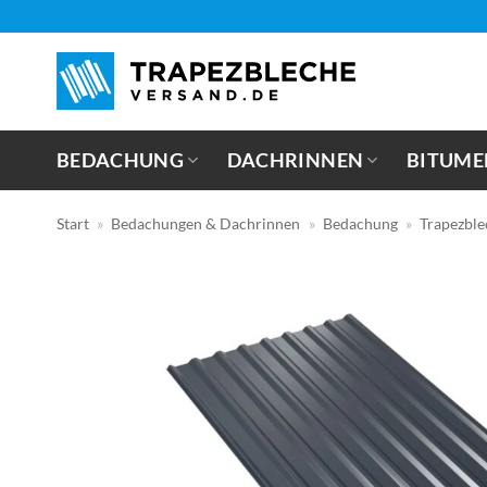
Zum
Inhalt
springen
BEDACHUNG
DACHRINNEN
BITUME
Start
»
Bedachungen & Dachrinnen
»
Bedachung
»
Trapezble