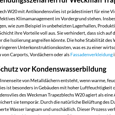
 W20 mit Antikondensvlies ist prädestiniert für eine Vie
effektives Klimamanagement im Vordergrund stehen. Insb
, wie zum Beispiel in unbeheizten Lagerhallen, Produkti
chicht ihre Vorteile voll aus. Sie verhindert, dass sich auf
r die Isolierung angreifen könnte. Die hohe Stabilität de
ringeren Unterkonstruktionskosten, was es zu einer wirts
u von Carports, Vordächern oder als
Fassadenverkleidung
i
chutz vor Kondenswasserbildung
nnenseite von Metalldächern entsteht, wenn warme, feuchte
ies ist besonders in Gebäuden mit hoher Luftfeuchtigkeit o
ndensvlies des Weckman Trapezblechs W20 agiert als ein
eichert sie temporär. Durch die natürliche Belüftung des
herte Wasser langsam und unschädlich. Dieser Prozess ver