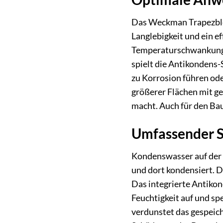
Das Weckman Trapezblech
Langlebigkeit und ein 
Temperaturschwankungen
spielt die Antikondens-S
zu Korrosion führen ode
größerer Flächen mit ge
macht. Auch für den Ba
Umfassender S
Kondenswasser auf der I
und dort kondensiert. D
Das integrierte Antiko
Feuchtigkeit auf und sp
verdunstet das gespeic