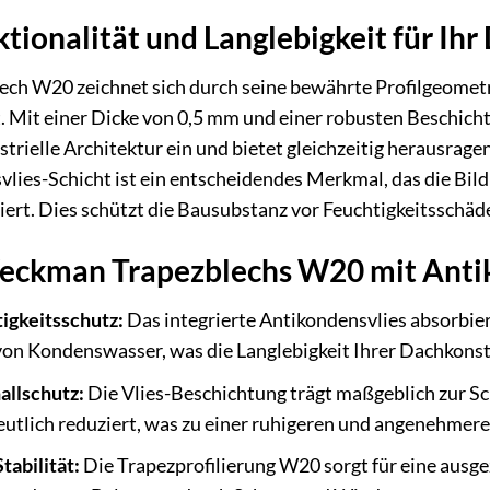
ionalität und Langlebigkeit für Ihr
h W20 zeichnet sich durch seine bewährte Profilgeometrie
t. Mit einer Dicke von 0,5 mm und einer robusten Beschich
strielle Architektur ein und bietet gleichzeitig herausrag
vlies-Schicht ist ein entscheidendes Merkmal, das die Bi
ziert. Dies schützt die Bausubstanz vor Feuchtigkeitssch
Weckman Trapezblechs W20 mit Anti
igkeitsschutz:
Das integrierte Antikondensvlies absorbier
 von Kondenswasser, was die Langlebigkeit Ihrer Dachkonst
allschutz:
Die Vlies-Beschichtung trägt maßgeblich zur S
utlich reduziert, was zu einer ruhigeren und angenehmer
abilität:
Die Trapezprofilierung W20 sorgt für eine ausgez