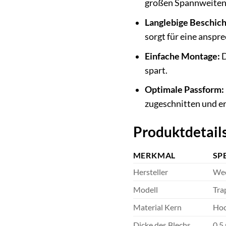
großen Spannweiten 
Langlebige Beschich
sorgt für eine anspr
Einfache Montage:
D
spart.
Optimale Passform:
zugeschnitten und e
Produktdetails
MERKMAL
SP
Hersteller
We
Modell
Tra
Material Kern
Hoc
Dicke des Blechs
0,5