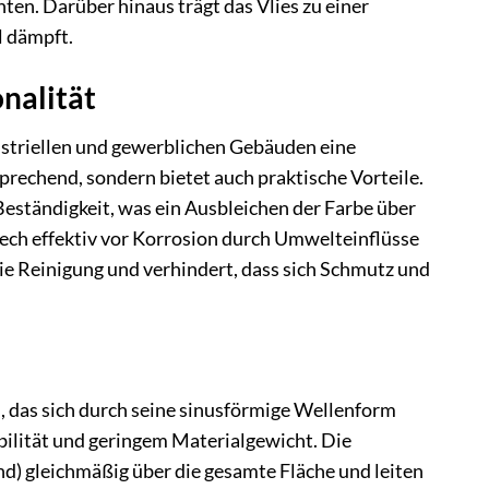
en. Darüber hinaus trägt das Vlies zu einer
l dämpft.
onalität
ustriellen und gewerblichen Gebäuden eine
prechend, sondern bietet auch praktische Vorteile.
ständigkeit, was ein Ausbleichen der Farbe über
lech effektiv vor Korrosion durch Umwelteinflüsse
ie Reinigung und verhindert, dass sich Schmutz und
, das sich durch seine sinusförmige Wellenform
bilität und geringem Materialgewicht. Die
nd) gleichmäßig über die gesamte Fläche und leiten