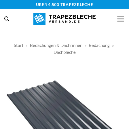
Zum
ÜBER 4.500 TRAPEZBLECHE
Inhalt
springen
Start
»
Bedachungen & Dachrinnen
»
Bedachung
»
Dachbleche