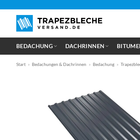
Zum
Inhalt
springen
BEDACHUNG
DACHRINNEN
BITUME
Start
»
Bedachungen & Dachrinnen
»
Bedachung
»
Trapezble