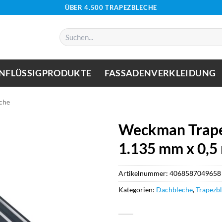
ÜBER 4.500 TRAPEZBLECHE
Suchen
nach:
NFLÜSSIGPRODUKTE
FASSADENVERKLEIDUNG
che
Weckman Trape
1.135 mm x 0,5
Artikelnummer:
4068587049658
Kategorien:
Dachbleche
,
Trapezb