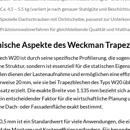
Ca. 4,5 – 5,5 kg (variiert je nach genauer Stahlgüte und Beschicht
Spezielle Dachschrauben mit Dichtscheibe, passend zur Unterk
Präzisionswalzverfahren für gleichbleibende Qualität und Maßhal
nische Aspekte des Weckman Trape
 W20 ist durch seine spezifische Profilierung, die sogen
he Struktur, sondern ist essenziell für die statischen Eige
len dienen der Lastenaufnahme und ermöglichen eine effiz
weise 20 mm, wie sie bei Trapezblechen des Typs W20 üblich 
tz erzielt. Die exakte Breite von 1.135 mm bezieht sich 
ein entscheidender Faktor für die wirtschaftliche Planung 
ne Dach- oder Fassadenfläche exakt bestimmt.
0,5 mm ist ein Standardwert für viele Anwendungen, die e
 der Montage und Kosteneffizienz erfordern. Für besond