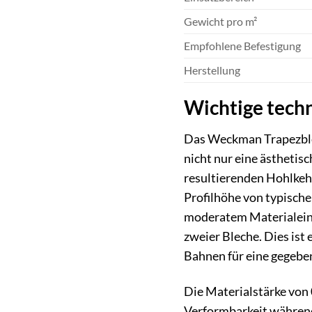
Gewicht pro m²
Empfohlene Befestigung
Herstellung
Wichtige tech
Das Weckman Trapezblech
nicht nur eine ästhetisc
resultierenden Hohlkeh
Profilhöhe von typischer
moderatem Materialeinsa
zweier Bleche. Dies ist 
Bahnen für eine gegebe
Die Materialstärke von 
Verformbarkeit während