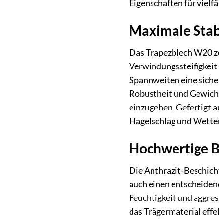
Eigenschaften für viel
Maximale Stabi
Das Trapezblech W20 zei
Verwindungssteifigkeit 
Spannweiten eine sicher
Robustheit und Gewicht
einzugehen. Gefertigt 
Hagelschlag und Wetter
Hochwertige B
Die Anthrazit-Beschich
auch einen entscheiden
Feuchtigkeit und aggres
das Trägermaterial eff