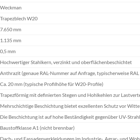
Weckman
Trapezblech W20
7.650 mm
1.135 mm
0,5 mm
Hochwertiger Stahlkern, verzinkt und oberflächenbeschichtet
Anthrazit (genaue RAL-Nummer auf Anfrage, typischerweise RAL 
Ca. 20 mm (typische Profilhöhe für W20-Profile)
Trapezförmig mit definierten Stegen und Hohlkehlen zur Lastver
Mehrschichtige Beschichtung bietet exzellenten Schutz vor Witt
Die Beschichtung ist auf hohe Beständigkeit gegenüber UV-Strah
Baustoffklasse A1 (nicht brennbar)
Dach- und Fassadenverkleidungen im Industrie-, Agrar- und Wo