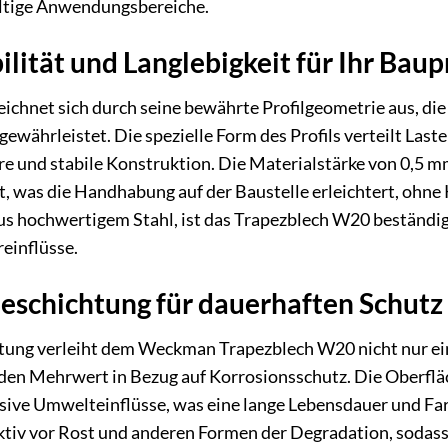
fältige Anwendungsbereiche.
lität und Langlebigkeit für Ihr Baup
chnet sich durch seine bewährte Profilgeometrie aus, di
gewährleistet. Die spezielle Form des Profils verteilt Las
e und stabile Konstruktion. Die Materialstärke von 0,5 m
, was die Handhabung auf der Baustelle erleichtert, ohn
aus hochwertigem Stahl, ist das Trapezblech W20 beständ
einflüsse.
eschichtung für dauerhaften Schutz
tung verleiht dem Weckman Trapezblech W20 nicht nur ei
den Mehrwert in Bezug auf Korrosionsschutz. Die Oberflä
sive Umwelteinflüsse, was eine lange Lebensdauer und Far
ektiv vor Rost und anderen Formen der Degradation, sodas