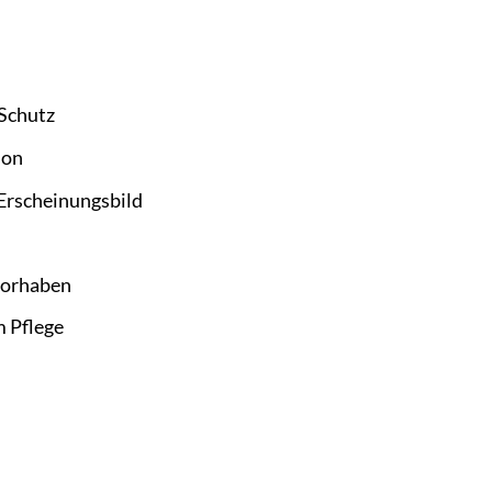
 Schutz
ion
Erscheinungsbild
vorhaben
m Pflege