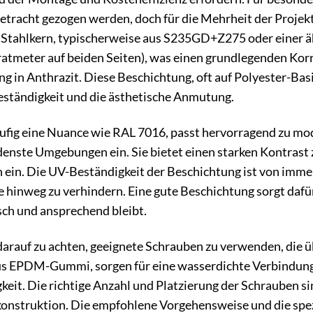
Betracht gezogen werden, doch für die Mehrheit der Projekt
Stahlkern, typischerweise aus S235GD+Z275 oder einer ähn
atmeter auf beiden Seiten), was einen grundlegenden Korro
 in Anthrazit. Diese Beschichtung, oft auf Polyester-Basis 
eständigkeit und die ästhetische Anmutung.
äufig eine Nuance wie RAL 7016, passt hervorragend zu mo
enste Umgebungen ein. Sie bietet einen starken Kontrast z
n ein. Die UV-Beständigkeit der Beschichtung ist von imm
e hinweg zu verhindern. Eine gute Beschichtung sorgt dafür
sch und ansprechend bleibt.
 darauf zu achten, geeignete Schrauben zu verwenden, die ü
us EPDM-Gummi, sorgen für eine wasserdichte Verbindung
keit. Die richtige Anzahl und Platzierung der Schrauben sin
konstruktion. Die empfohlene Vorgehensweise und die spez