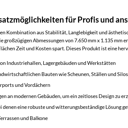
nsatzmöglichkeiten für Profis und a
en Kombination aus Stabilität, Langlebigkeit und ästhet
 Die großzügigen Abmessungen von 7.650 mm x 1.135 mm erm
lächen Zeit und Kosten spart. Dieses Produkt ist eine her
n Industriehallen, Lagergebäuden und Werkstätten
ndwirtschaftlichen Bauten wie Scheunen, Ställen und Silos
rports und Vordächern
en an modernen Gebäuden, um ein zeitloses Design zu erz
 denen eine robuste und witterungsbeständige Lösung gef
errassen und Balkone