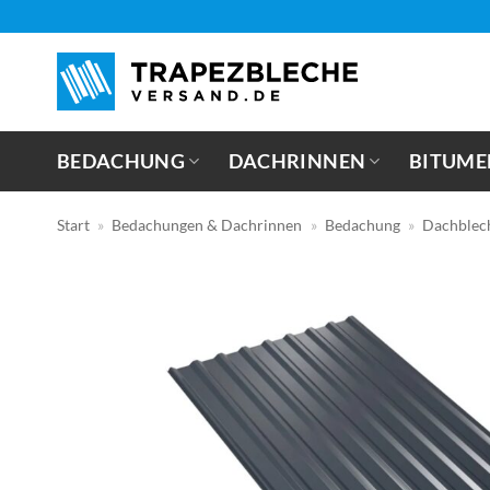
Zum
Inhalt
springen
BEDACHUNG
DACHRINNEN
BITUME
Start
»
Bedachungen & Dachrinnen
»
Bedachung
»
Dachblec