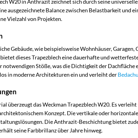
 W20 in Anthrazit zeichnet sich durch seine universelle 
ine ausgezeichnete Balance zwischen Belastbarkeit und ei
ne Vielzahl von Projekten.
n
liche Gebäude, wie beispielsweise Wohnhäuser, Garagen, 
 bietet dieses Trapezblech eine dauerhafte und wetterfes
r notwendigen Stöße, was die Dichtigkeit der Dachfläche 
tlos in moderne Architekturen ein und verleiht der
Bedach
ungen
ial überzeugt das Weckman Trapezblech W20. Es verleiht 
ch architektonischem Konzept. Die vertikale oder horizonta
staltungslösungen. Die Anthrazit-Beschichtung bietet zu
hält seine Farbbrillanz über Jahre hinweg.