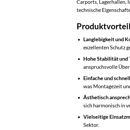
Carports, Lagerhallen, 
technische Eigenschafte
Produktvorteil
Langlebigkeit und K
exzellenten Schutz g
Hohe Stabilität und 
anspruchsvolle Über
Einfache und schnel
was Montagezeit und
Ästhetisch ansprec
sich harmonisch in 
Vielseitige Einsatzm
Sektor.