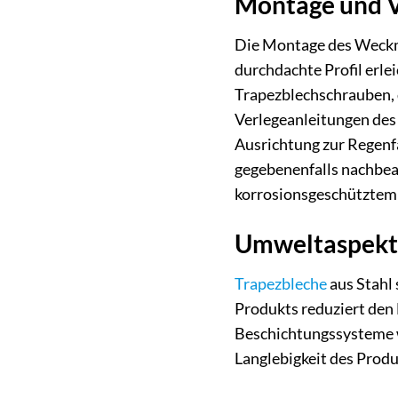
Montage und V
Die Montage des Weckman
durchdachte Profil erle
Trapezblechschrauben, d
Verlegeanleitungen des 
Ausrichtung zur Regenfa
gegebenenfalls nachbea
korrosionsgeschütztem B
Umweltaspekte
Trapezbleche
aus Stahl 
Produkts reduziert den
Beschichtungssysteme w
Langlebigkeit des Prod