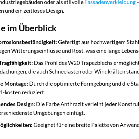
Industriegebäuden oder als stilvolle
Fassadenverkleidung
–
n und ein zeitloses Design.
e im Überblick
orrosionsbeständigkeit:
Gefertigt aus hochwertigem Stahl
egen Witterungseinflüsse und Rost, was eine lange Lebens
Tragfähigkeit:
Das Profil des W20 Trapezblechs ermöglicht
dachungen, die auch Schneelasten oder Windkräften stan
le Montage:
Durch die optimierte Formgebung und die Stand
 -kosten reduziert.
hendes Design:
Die Farbe Anthrazit verleiht jeder Konstr
verschiedenste Umgebungen einfügt.
öglichkeiten:
Geeignet für eine breite Palette von Anwend