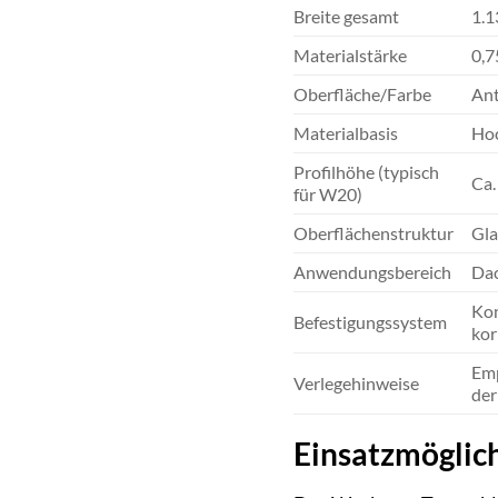
Breite gesamt
1.
Materialstärke
0,
Oberfläche/Farbe
Ant
Materialbasis
Hoc
Profilhöhe (typisch
Ca.
für W20)
Oberflächenstruktur
Gla
Anwendungsbereich
Dac
Kon
Befestigungssystem
kor
Emp
Verlegehinweise
der
Einsatzmöglic