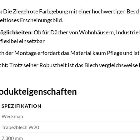
:
Die Ziegelrote Farbgebung mit einer hochwertigen Besch
itloses Erscheinungsbild.
öglichkeiten:
Ob für Dächer von Wohnhäusern, Industrieha
lexibel einsetzbar.
h der Montage erfordert das Material kaum Pflege und is
cht:
Trotz seiner Robustheit ist das Blech vergleichsweise 
rodukteigenschaften
SPEZIFIKATION
Weckman
Trapezblech W20
7.300 mm