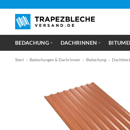
Zum
Inhalt
springen
BEDACHUNG
DACHRINNEN
BITUME
Start
»
Bedachungen & Dachrinnen
»
Bedachung
»
Dachblec