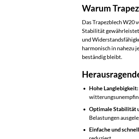
Warum Trapezb
Das Trapezblech W20 vo
Stabilität gewährleiste
und Widerstandsfähigke
harmonisch in nahezu j
beständig bleibt.
Herausragende
Hohe Langlebigkeit:
witterungsunempfindl
Optimale Stabilität 
Belastungen ausgeleg
Einfache und schnel
reduziert.