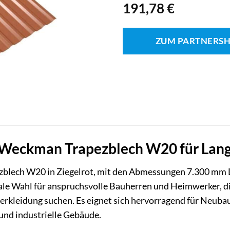
191,78
€
ZUM PARTNERS
Weckman Trapezblech W20 für Langl
blech W20 in Ziegelrot, mit den Abmessungen 7.300 mm L
eale Wahl für anspruchsvolle Bauherren und Heimwerker, d
rkleidung suchen. Es eignet sich hervorragend für Neuba
 und industrielle Gebäude.