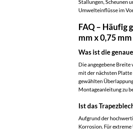
Stallungen, Scheunen un
Umwelteinflüsse im Vor
FAQ – Häufig 
mm x 0,75 mm 
Was ist die genau
Die angegebene Breite v
mit der nächsten Platte
gewählten Überlappung 
Montageanleitung zu be
Ist das Trapezblec
Aufgrund der hochwerti
Korrosion. Für extreme