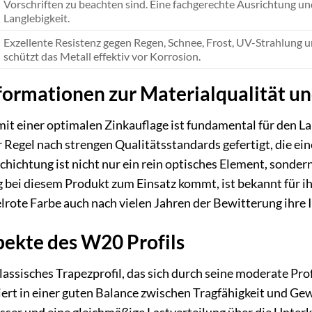
Vorschriften zu beachten sind. Eine fachgerechte Ausrichtung un
Langlebigkeit.
Exzellente Resistenz gegen Regen, Schnee, Frost, UV-Strahlun
schützt das Metall effektiv vor Korrosion.
formationen zur Materialqualität u
it einer optimalen Zinkauflage ist fundamental für den L
Regel nach strengen Qualitätsstandards gefertigt, die ei
chichtung ist nicht nur ein rein optisches Element, sonder
g bei diesem Produkt zum Einsatz kommt, ist bekannt für ih
elrote Farbe auch nach vielen Jahren der Bewitterung ihre I
pekte des W20 Profils
klassisches Trapezprofil, das sich durch seine moderate Pr
ert in einer guten Balance zwischen Tragfähigkeit und Gew