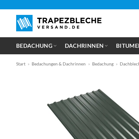
Zum
Inhalt
springen
BEDACHUNG
DACHRINNEN
BITUME
Start
»
Bedachungen & Dachrinnen
»
Bedachung
»
Dachblec