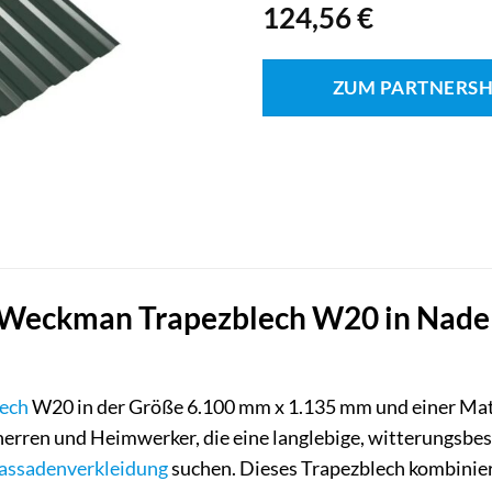
124,56
€
ZUM PARTNERS
Weckman Trapezblech W20 in Nadelgr
ech
W20 in der Größe 6.100 mm x 1.135 mm und einer Mate
herren und Heimwerker, die eine langlebige, witterungsb
assadenverkleidung
suchen. Dieses Trapezblech kombinier