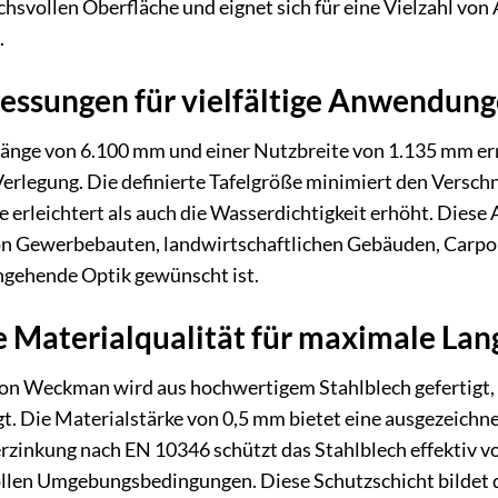
chsvollen Oberfläche und eignet sich für eine Vielzahl v
.
ssungen für vielfältige Anwendun
Länge von 6.100 mm und einer Nutzbreite von 1.135 mm 
 Verlegung. Die definierte Tafelgröße minimiert den Versch
erleichtert als auch die Wasserdichtigkeit erhöht. Diese
n Gewerbebauten, landwirtschaftlichen Gebäuden, Carport
hgehende Optik gewünscht ist.
Materialqualität für maximale Lang
n Weckman wird aus hochwertigem Stahlblech gefertigt, d
gt. Die Materialstärke von 0,5 mm bietet eine ausgezeich
zinkung nach EN 10346 schützt das Stahlblech effektiv vo
llen Umgebungsbedingungen. Diese Schutzschicht bildet di