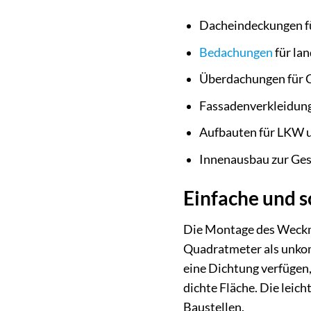
Dacheindeckungen fü
Bedachungen
für la
Überdachungen für 
Fassadenverkleidun
Aufbauten für LKW 
Innenausbau zur Ge
Einfache und 
Die Montage des Weckma
Quadratmeter als unkom
eine Dichtung verfügen,
dichte Fläche. Die leic
Baustellen.