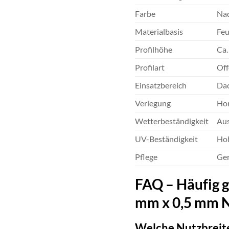
Farbe
Nad
Materialbasis
Feu
Profilhöhe
Ca.
Profilart
Off
Einsatzbereich
Dac
Verlegung
Hor
Wetterbeständigkeit
Aus
UV-Beständigkeit
Hoh
Pflege
Ger
FAQ – Häufig 
mm x 0,5 mm 
Welche Nutzbreite