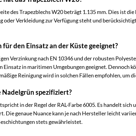
eite des Trapezblechs W20 beträgt 1.135 mm. Dies ist die
ng oder Verkleidung zur Verfügung steht und berücksichti
h für den Einsatz an der Küste geeignet?
gen Verzinkung nach EN 10346 und der robusten Polyeste
den Einsatz in maritimen Umgebungen geeignet. Dennoch kö
lmäßige Reinigung wird in solchen Fällen empfohlen, um di
 Nadelgrün spezifiziert?
pricht in der Regel der RAL-Farbe 6005. Es handelt sich um
Die genaue Nuance kann je nach Hersteller leicht variier
eschichtungen stets gewährleistet.