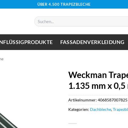
ÜBER 4.500 TRAPEZBLECHE
Suchen
nach:
NFLÜSSIGPRODUKTE
FASSADENVERKLEIDUNG
he
Weckman Trape
1.135 mm x 0,
Artikelnummer:
4068587007825
Kategorien:
Dachbleche
,
Trapezb