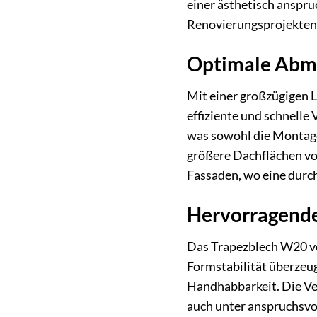
einer ästhetisch anspru
Renovierungsprojekten
Optimale Abme
Mit einer großzügigen 
effiziente und schnelle
was sowohl die Montage 
größere Dachflächen vo
Fassaden, wo eine durc
Hervorragende 
Das Trapezblech W20 vo
Formstabilität überzeu
Handhabbarkeit. Die Ver
auch unter anspruchsvo