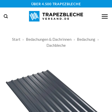
Zum
ÜBER 4.500 TRAPEZBLECHE
Inhalt
springen
Start
»
Bedachungen & Dachrinnen
»
Bedachung
»
Dachbleche