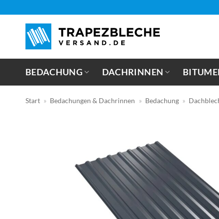
Zum
Inhalt
springen
BEDACHUNG
DACHRINNEN
BITUME
Start
»
Bedachungen & Dachrinnen
»
Bedachung
»
Dachblec