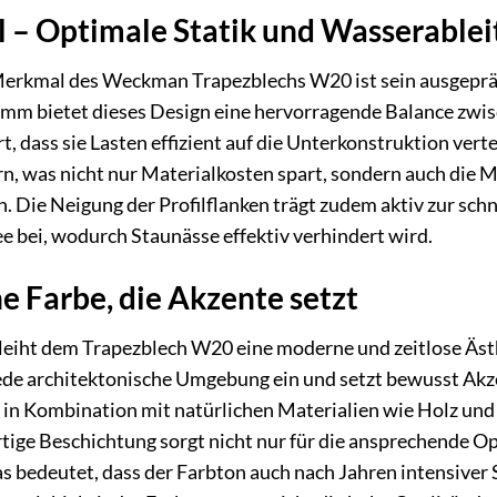
l – Optimale Statik und Wasserablei
Merkmal des Weckman Trapezblechs W20 ist sein ausgeprägt
 mm bietet dieses Design eine hervorragende Balance zwis
t, dass sie Lasten effizient auf die Unterkonstruktion ver
n, was nicht nur Materialkosten spart, sondern auch die 
n. Die Neigung der Profilflanken trägt zudem aktiv zur sch
 bei, wodurch Staunässe effektiv verhindert wird.
ne Farbe, die Akzente setzt
leiht dem Trapezblech W20 eine moderne und zeitlose Ästh
ede architektonische Umgebung ein und setzt bewusst Akze
 in Kombination mit natürlichen Materialien wie Holz und S
ige Beschichtung sorgt nicht nur für die ansprechende Opt
as bedeutet, dass der Farbton auch nach Jahren intensiver