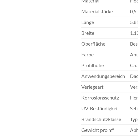
Material
Hoc
Materialstärke
0,5
Länge
5.8
Breite
1.1
Oberfläche
Bes
Farbe
Ant
Profilhöhe
Ca.
Anwendungsbereich
Dac
Verlegeart
Ver
Korrosionsschutz
Her
UV-Beständigkeit
Seh
Brandschutzklasse
Typ
Gewicht pro m²
Abh