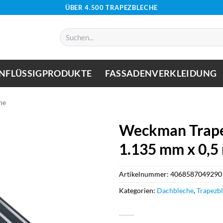
ÜBER 4.500 TRAPEZBLECHE
Suchen
nach:
NFLÜSSIGPRODUKTE
FASSADENVERKLEIDUNG
he
Weckman Trape
1.135 mm x 0,5
Artikelnummer:
4068587049290
Kategorien:
Dachbleche
,
Trapezb