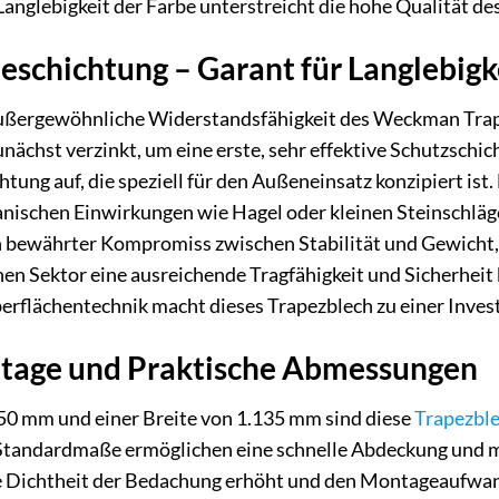
Langlebigkeit der Farbe unterstreicht die hohe Qualität de
eschichtung – Garant für Langlebigk
außergewöhnliche Widerstandsfähigkeit des Weckman Tra
zunächst verzinkt, um eine erste, sehr effektive Schutzschi
tung auf, die speziell für den Außeneinsatz konzipiert ist.
ischen Einwirkungen wie Hagel oder kleinen Steinschlägen
in bewährter Kompromiss zwischen Stabilität und Gewicht
hen Sektor eine ausreichende Tragfähigkeit und Sicherhei
berflächentechnik macht dieses Trapezblech zu einer Investi
ntage und Praktische Abmessungen
850 mm und einer Breite von 1.135 mm sind diese
Trapezbl
 Standardmaße ermöglichen eine schnelle Abdeckung und m
 Dichtheit der Bedachung erhöht und den Montageaufwand 