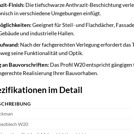
zit-Finish:
Die tiefschwarze Anthrazit-Beschichtung verl
onisch in verschiedene Umgebungen einfügt.
öglichkeiten:
Geeignet für Steil- und Flachdächer, Fassad
Gebäude und industrielle Hallen.
aufwand:
Nach der fachgerechten Verlegung erfordert da
nweg seine Funktionalität und Optik.
 an Bauvorschriften:
Das Profil W20 entspricht gängigen
mgerechte Realisierung Ihrer Bauvorhaben.
zifikationen im Detail
SCHREIBUNG
ckman
pezblech W20