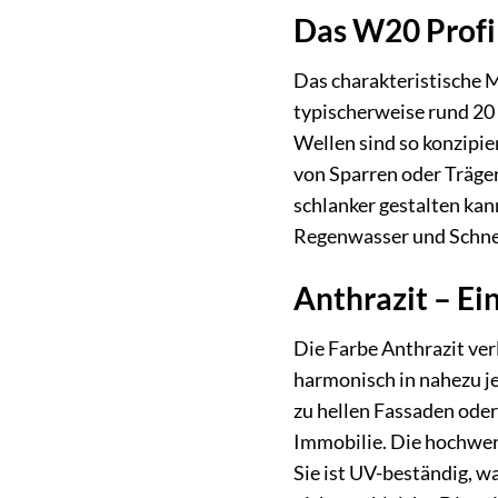
Das W20 Profi
Das charakteristische 
typischerweise rund 20
Wellen sind so konzipier
von Sparren oder Träger
schlanker gestalten kan
Regenwasser und Schnee
Anthrazit – Ei
Die Farbe Anthrazit ver
harmonisch in nahezu j
zu hellen Fassaden oder
Immobilie. Die hochwert
Sie ist UV-beständig, w