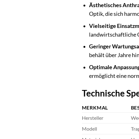
Ästhetisches Anthra
Optik, die sich harm
Vielseitige Einsatzm
landwirtschaftliche 
Geringer Wartungs
behält über Jahre hi
Optimale Anpassung
ermöglicht eine nor
Technische Spe
MERKMAL
BE
Hersteller
We
Modell
Tra