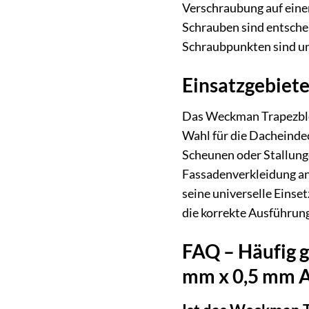
Verschraubung auf eine
Schrauben sind entschei
Schraubpunkten sind une
Einsatzgebiete 
Das Weckman Trapezblec
Wahl für die Dacheinde
Scheunen oder Stallunge
Fassadenverkleidung an 
seine universelle Einse
die korrekte Ausführung
FAQ – Häufig 
mm x 0,5 mm A