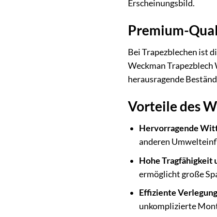
Erscheinungsbild.
Premium-Quali
Bei Trapezblechen ist d
Weckman Trapezblech W2
herausragende Beständi
Vorteile des 
Hervorragende Witt
anderen Umwelteinfl
Hohe Tragfähigkeit u
ermöglicht große Sp
Effiziente Verlegung
unkomplizierte Mont