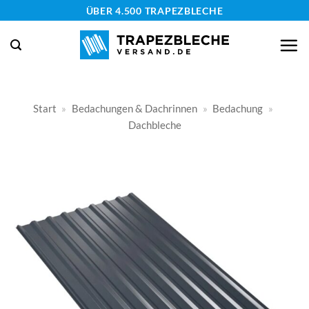
Zum
ÜBER 4.500 TRAPEZBLECHE
Inhalt
springen
Start
»
Bedachungen & Dachrinnen
»
Bedachung
»
Dachbleche