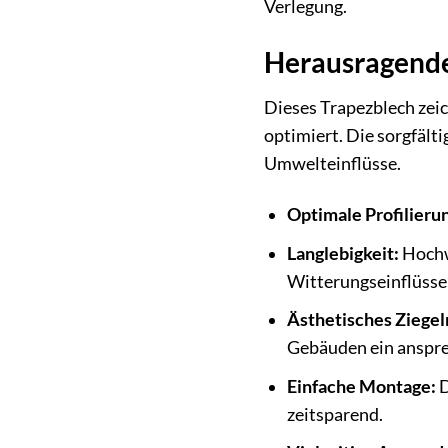
Verlegung.
Herausragende
Dieses Trapezblech zeic
optimiert. Die sorgfält
Umwelteinflüsse.
Optimale Profilieru
Langlebigkeit:
Hochwe
Witterungseinflüsse
Ästhetisches Ziegel
Gebäuden ein anspre
Einfache Montage:
D
zeitsparend.