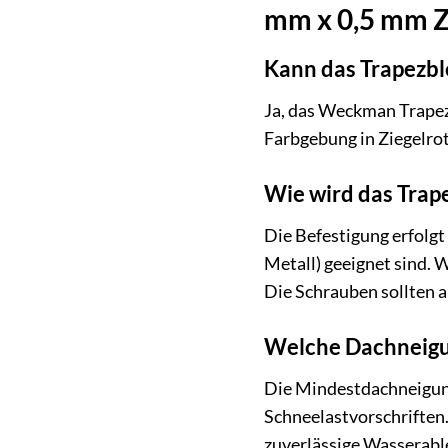
mm x 0,5 mm Z
Kann das Trapezbl
Ja, das Weckman Trapezb
Farbgebung in Ziegelro
Wie wird das Trap
Die Befestigung erfolgt
Metall) geeignet sind. 
Die Schrauben sollten a
Welche Dachneigung
Die Mindestdachneigung
Schneelastvorschriften
zuverlässige Wasserable