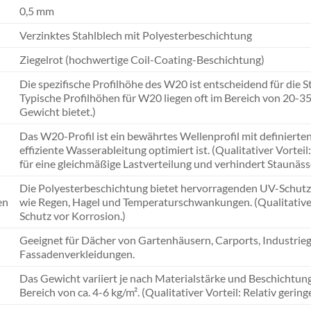
0,5 mm
Verzinktes Stahlblech mit Polyesterbeschichtung
Ziegelrot (hochwertige Coil-Coating-Beschichtung)
Die spezifische Profilhöhe des W20 ist entscheidend für die Sta
Typische Profilhöhen für W20 liegen oft im Bereich von 20-35
Gewicht bietet.)
Das W20-Profil ist ein bewährtes Wellenprofil mit definierten
effiziente Wasserableitung optimiert ist. (Qualitativer Vorte
für eine gleichmäßige Lastverteilung und verhindert Staunäss
Die Polyesterbeschichtung bietet hervorragenden UV-Schutz
en
wie Regen, Hagel und Temperaturschwankungen. (Qualitativer 
Schutz vor Korrosion.)
Geeignet für Dächer von Gartenhäusern, Carports, Industrieg
Fassadenverkleidungen.
Das Gewicht variiert je nach Materialstärke und Beschichtung,
Bereich von ca. 4-6 kg/m². (Qualitativer Vorteil: Relativ geri