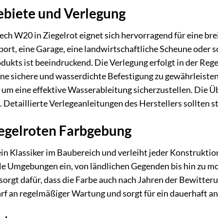
biete und Verlegung
 W20 in Ziegelrot eignet sich hervorragend für eine brei
port, eine Garage, eine landwirtschaftliche Scheune oder so
odukts ist beeindruckend. Die Verlegung erfolgt in der Reg
ine sichere und wasserdichte Befestigung zu gewährleisten.
um eine effektive Wasserableitung sicherzustellen. Die Üb
t. Detaillierte Verlegeanleitungen des Herstellers sollten s
iegelroten Farbgebung
 ein Klassiker im Baubereich und verleiht jeder Konstrukti
iele Umgebungen ein, von ländlichen Gegenden bis hin zu 
orgt dafür, dass die Farbe auch nach Jahren der Bewitterun
rf an regelmäßiger Wartung und sorgt für ein dauerhaft a