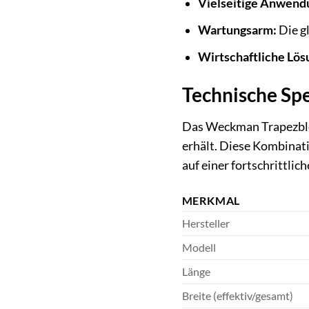
Vielseitige Anwend
Wartungsarm:
Die g
Wirtschaftliche Lös
Technische Spe
Das Weckman Trapezblec
erhält. Diese Kombinati
auf einer fortschrittli
MERKMAL
Hersteller
Modell
Länge
Breite (effektiv/gesamt)