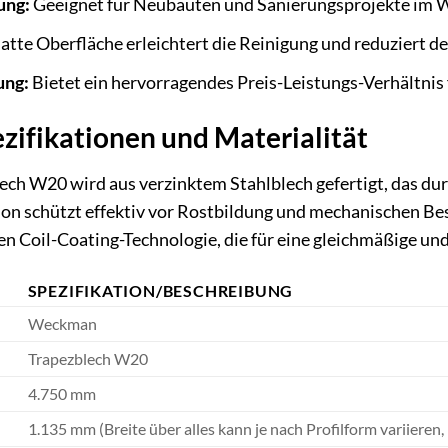
ung:
Geeignet für Neubauten und Sanierungsprojekte im W
latte Oberfläche erleichtert die Reinigung und reduziert 
ung:
Bietet ein hervorragendes Preis-Leistungs-Verhältnis 
zifikationen und Materialität
h W20 wird aus verzinktem Stahlblech gefertigt, das dur
on schützt effektiv vor Rostbildung und mechanischen Be
chen Coil-Coating-Technologie, die für eine gleichmäßige un
SPEZIFIKATION/BESCHREIBUNG
Weckman
Trapezblech W20
4.750 mm
1.135 mm (Breite über alles kann je nach Profilform variiere