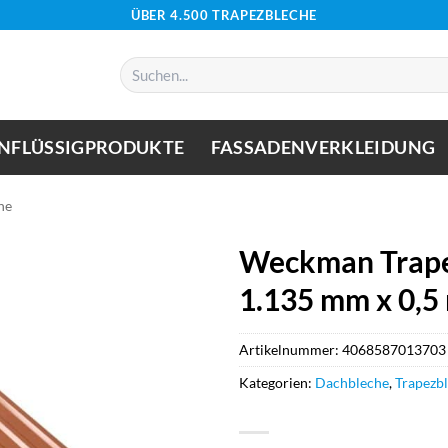
ÜBER 4.500 TRAPEZBLECHE
Suchen
nach:
NFLÜSSIGPRODUKTE
FASSADENVERKLEIDUNG
he
Weckman Trape
1.135 mm x 0,5
Artikelnummer:
4068587013703
Kategorien:
Dachbleche
,
Trapezb