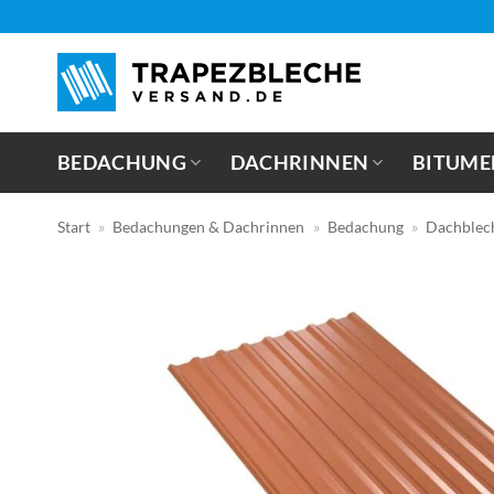
Zum
Inhalt
springen
BEDACHUNG
DACHRINNEN
BITUME
Start
»
Bedachungen & Dachrinnen
»
Bedachung
»
Dachblec