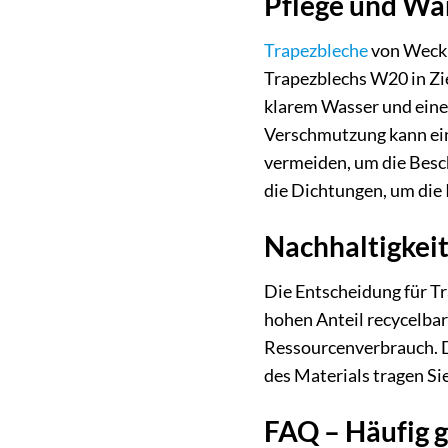
Pflege und Wa
Trapezbleche
von Weckm
Trapezblechs W20 in Zie
klarem Wasser und einer
Verschmutzung kann ein 
vermeiden, um die Besc
die Dichtungen, um die 
Nachhaltigkei
Die Entscheidung für Tr
hohen Anteil recycelbar
Ressourcenverbrauch. D
des Materials tragen Si
FAQ – Häufig 