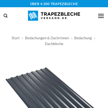
Zum
ÜBER 4.500 TRAPEZBLECHE
Inhalt
springen
Start
»
Bedachungen & Dachrinnen
»
Bedachung
»
Dachbleche