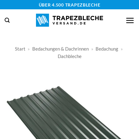
Zum
ÜBER 4.500 TRAPEZBLECHE
Inhalt
springen
Start
»
Bedachungen & Dachrinnen
»
Bedachung
»
Dachbleche