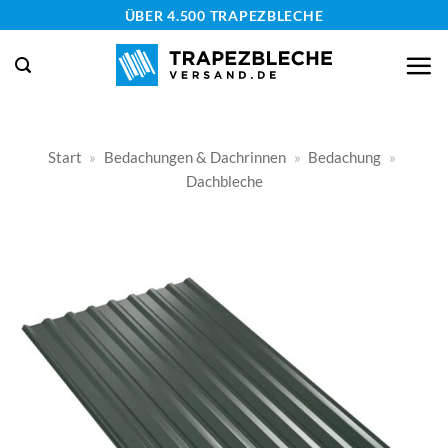
Zum
ÜBER 4.500 TRAPEZBLECHE
Inhalt
springen
Start
»
Bedachungen & Dachrinnen
»
Bedachung
»
Dachbleche