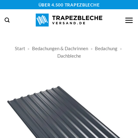
Zum
ÜBER 4.500 TRAPEZBLECHE
Inhalt
springen
Start
»
Bedachungen & Dachrinnen
»
Bedachung
»
Dachbleche