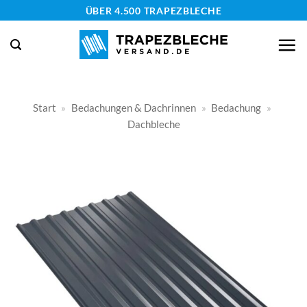
Zum
ÜBER 4.500 TRAPEZBLECHE
Inhalt
springen
Start
»
Bedachungen & Dachrinnen
»
Bedachung
»
Dachbleche