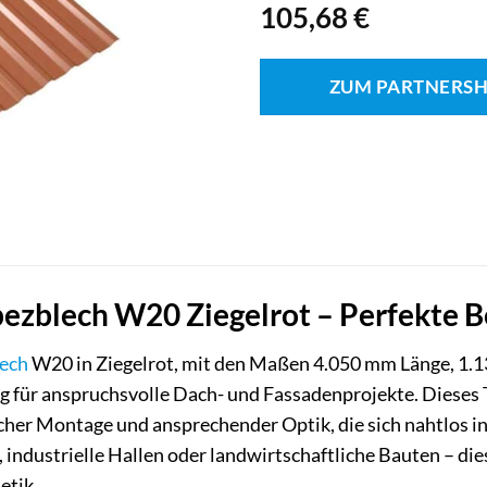
105,68
€
ZUM PARTNERS
zblech W20 Ziegelrot – Perfekte Be
ech
W20 in Ziegelrot, mit den Maßen 4.050 mm Länge, 1.1
ng für anspruchsvolle Dach- und Fassadenprojekte. Dieses
acher Montage und ansprechender Optik, die sich nahtlos i
 industrielle Hallen oder landwirtschaftliche Bauten – di
etik.