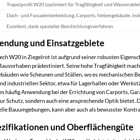
Trapezprofil W20 (optimiert für Tragfähigkeit und Wasserable
Dach- und Fassadenbekleidung, Carports, Nebengebäude, Ind
Exzellent, dank spezieller Beschichtungsverfahren
ndung und Einsatzgebiete
 W20 in Ziegelrot ist aufgrund seiner robusten Eigenscha
 Bauvorhaben prädestiniert. Seine hohe Tragfähigkeit mach
ebäuden wie Scheunen und Ställen, wo es mechanischen B
d industriellen Sektor, etwa für Lagerhallen oder Werkstät
 es häufig Anwendung bei der Errichtung von Carports, Ga
ur Schutz, sondern auch eine ansprechende Optik bietet. 
onelle Bauumgebungen, kann aber auch als bewusster Kontr
ezifikationen und Oberflächengüte