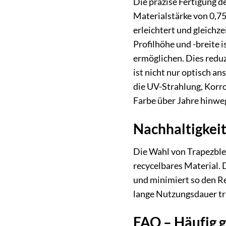
Die präzise Fertigung 
Materialstärke von 0,75
erleichtert und gleichz
Profilhöhe und -breite 
ermöglichen. Dies redu
ist nicht nur optisch a
die UV-Strahlung, Korro
Farbe über Jahre hinweg
Nachhaltigkei
Die Wahl von Trapezblec
recycelbares Material.
und minimiert so den R
lange Nutzungsdauer tra
FAQ – Häufig 