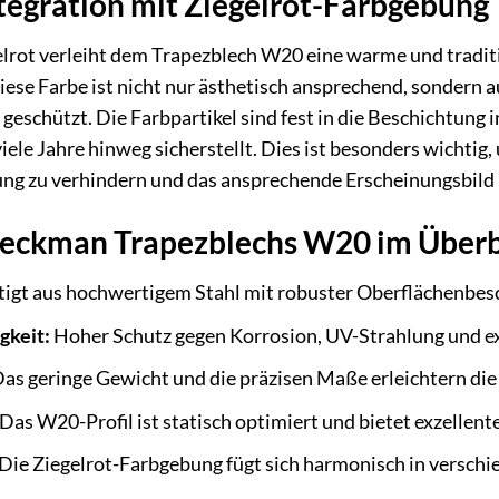
tegration mit Ziegelrot-Farbgebung
lrot verleiht dem Trapezblech W20 eine warme und traditio
ese Farbe ist nicht nur ästhetisch ansprechend, sondern 
eschützt. Die Farbpartikel sind fest in die Beschichtung 
viele Jahre hinweg sicherstellt. Dies ist besonders wichti
g zu verhindern und das ansprechende Erscheinungsbild Ih
Weckman Trapezblechs W20 im Überb
igt aus hochwertigem Stahl mit robuster Oberflächenbes
gkeit:
Hoher Schutz gegen Korrosion, UV-Strahlung und 
as geringe Gewicht und die präzisen Maße erleichtern die
Das W20-Profil ist statisch optimiert und bietet exzellente
Die Ziegelrot-Farbgebung fügt sich harmonisch in verschie