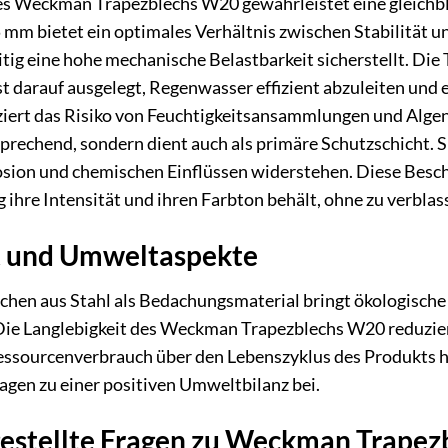
des Weckman Trapezblechs W20 gewährleistet eine gleichbl
 mm bietet ein optimales Verhältnis zwischen Stabilität 
eitig eine hohe mechanische Belastbarkeit sicherstellt. Die
ist darauf ausgelegt, Regenwasser effizient abzuleiten und
ziert das Risiko von Feuchtigkeitsansammlungen und Algen
nsprechend, sondern dient auch als primäre Schutzschicht. 
sion und chemischen Einflüssen widerstehen. Diese Beschic
 ihre Intensität und ihren Farbton behält, ohne zu verblas
t und Umweltaspekte
hen aus Stahl als Bedachungsmaterial bringt ökologische Vo
 Die Langlebigkeit des Weckman Trapezblechs W20 reduzie
essourcenverbrauch über den Lebenszyklus des Produkts hi
gen zu einer positiven Umweltbilanz bei.
gestellte Fragen zu Weckman Trapez