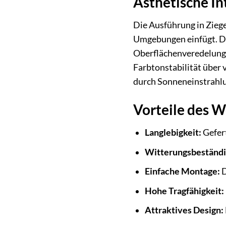
Ästhetische In
Die Ausführung in Ziege
Umgebungen einfügt. Di
Oberflächenveredelung g
Farbtonstabilität über 
durch Sonneneinstrahlun
Vorteile des 
Langlebigkeit:
Gefert
Witterungsbeständi
Einfache Montage:
D
Hohe Tragfähigkeit:
Attraktives Design: