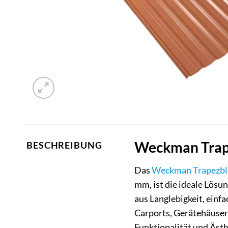
Weckman Trape
BESCHREIBUNG
Das
Weckman
Trapezbl
mm, ist die ideale Lösu
aus Langlebigkeit, einf
Carports, Gerätehäuser,
Funktionalität und Ästh