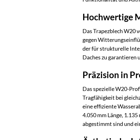
Hochwertige Ma
Das Trapezblech W20 von
gegen Witterungseinflü
der für strukturelle In
Daches zu garantieren 
Präzision in P
Das spezielle W20-Profi
Tragfähigkeit bei gleic
eine effiziente Wassera
4.050 mm Länge, 1.135 m
abgestimmt sind und ei