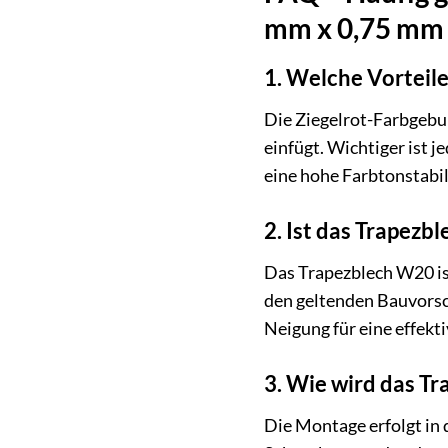
mm x 0,75 mm 
1. Welche Vorteile
Die Ziegelrot-Farbgebun
einfügt. Wichtiger ist 
eine hohe Farbtonstabil
2. Ist das Trapezb
Das Trapezblech W20 is
den geltenden Bauvorsch
Neigung für eine effekt
3. Wie wird das T
Die Montage erfolgt in 