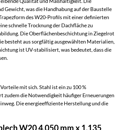
eibende Qualität und Maßhaltigkeit. Die
und Gewicht, was die Handhabung auf der Baustelle
 Trapezform des W20-Profils mit einer definierten
 eine schnelle Trocknung der Dachfläche zu
bildung. Die Oberflächenbeschichtung in Ziegelrot
Sie besteht aus sorgfältig ausgewählten Materialien,
htung ist UV-stabilisiert, was bedeutet, dass die
sen.
rteile mit sich. Stahl ist ein zu 100 %
rt zudem die Notwendigkeit häufiger Erneuerungen
nweg. Die energieeffiziente Herstellung und die
blech W20 4.050 mm x 1.135