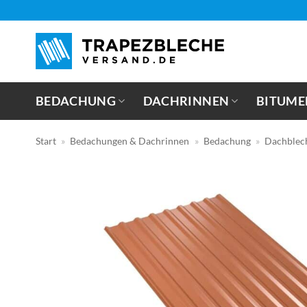
Zum
Inhalt
springen
BEDACHUNG
DACHRINNEN
BITUME
Start
»
Bedachungen & Dachrinnen
»
Bedachung
»
Dachblec