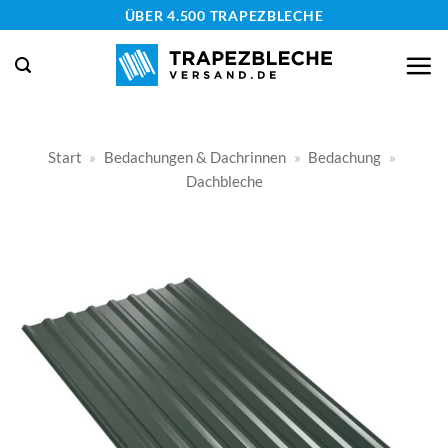
Zum
ÜBER 4.500 TRAPEZBLECHE
Inhalt
springen
Start
»
Bedachungen & Dachrinnen
»
Bedachung
»
Dachbleche