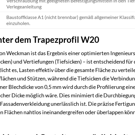
Verschraubung mit geeigneten Befestigungsmitteln in den Tie
Verlegeanleitung
Baustoffklasse A1 (nicht brennbar) gemäß allgemeiner Klassifiz
einzuholen.
nter dem Trapezprofil W20
on Weckman ist das Ergebnis einer optimierten Ingenieurs
en) und Vertiefungen (Tiefsicken) – ist entscheidend für d
icht es, Lasten effektiv über die gesamte Fläche zu vert
gflächen und Stützen, während die Tiefsicken die Verbind
iner Blechdicke von 0,5 mm wird durch die Profilierung eine 
icher Dicke möglich wäre. Dies minimiert die Durchbiegung 
ssadenverkleidung unerlässlich ist. Die präzise Fertigung 
en Flächen nahtlos ineinandergreifen oder überlappen kön