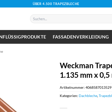
ÜBER 4.500 TRAPEZBLECHE
Suchen
nach:
NFLÜSSIGPRODUKTE
FASSADENVERKLEIDUNG
he
Weckman Trape
1.135 mm x 0,5
Artikelnummer:
4068587013529
Kategorien:
Dachbleche
,
Trapezb