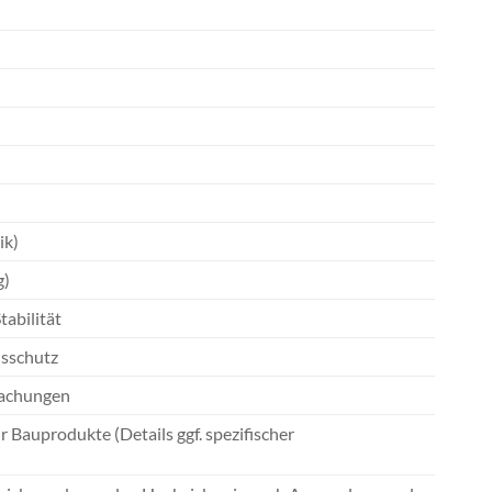
ik)
g)
tabilität
nsschutz
dachungen
Bauprodukte (Details ggf. spezifischer