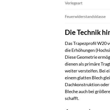
Verlegeart
Feuerwiderstandsklasse
Die Technik hi
Das Trapezprofil W20 v
die Erhöhungen (Hochsick
Diese Geometrie ermögl
dienen als primäre Tra
weiter versteifen. Bei e
einem glatten Blech gle
Dachkonstruktion oder Fa
Bleche auch bei größer
schafft.