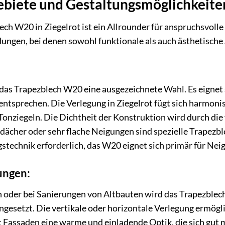
iete und Gestaltungsmöglichkeite
 W20 in Ziegelrot ist ein Allrounder für anspruchsvolle B
ungen, bei denen sowohl funktionale als auch ästhetisch
 das Trapezblech W20 eine ausgezeichnete Wahl. Es eignet 
ntsprechen. Die Verlegung in Ziegelrot fügt sich harmonisc
 Tonziegeln. Die Dichtheit der Konstruktion wird durch d
chdächer oder sehr flache Neigungen sind spezielle Trapezb
stechnik erforderlich, das W20 eignet sich primär für Neig
ungen:
der bei Sanierungen von Altbauten wird das Trapezblech 
gesetzt. Die vertikale oder horizontale Verlegung ermögl
t Fassaden eine warme und einladende Optik, die sich gut 