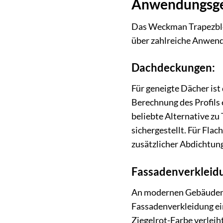
Anwendungsgeb
Das Weckman Trapezblech
über zahlreiche Anwend
Dachdeckungen:
Für geneigte Dächer ist
Berechnung des Profils e
beliebte Alternative zu
sichergestellt. Für Fla
zusätzlicher Abdichtung
Fassadenverkleid
An modernen Gebäuden o
Fassadenverkleidung ein
Ziegelrot-Farbe verleih