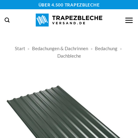
Zum
ÜBER 4.500 TRAPEZBLECHE
Inhalt
springen
Start
»
Bedachungen & Dachrinnen
»
Bedachung
»
Dachbleche