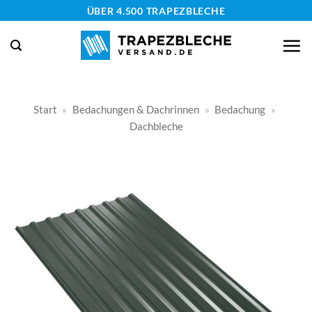
Zum
ÜBER 4.500 TRAPEZBLECHE
Inhalt
springen
Start
»
Bedachungen & Dachrinnen
»
Bedachung
»
Dachbleche