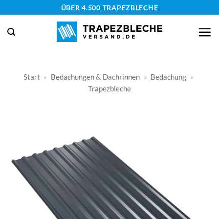
Zum
ÜBER 4.500 TRAPEZBLECHE
Inhalt
springen
Start
»
Bedachungen & Dachrinnen
»
Bedachung
»
Trapezbleche