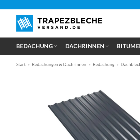
Zum
Inhalt
springen
BEDACHUNG
DACHRINNEN
BITUME
Start
»
Bedachungen & Dachrinnen
»
Bedachung
»
Dachblec