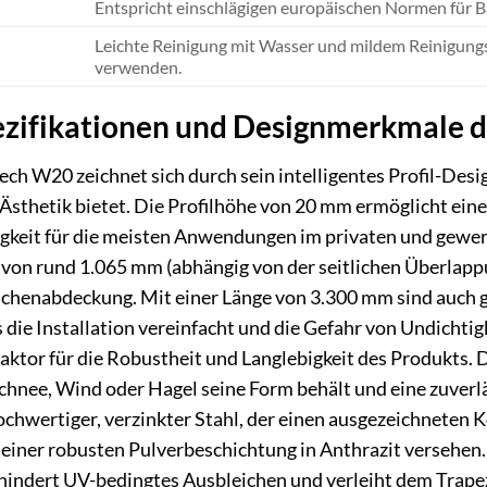
Entspricht einschlägigen europäischen Normen für Ba
Leichte Reinigung mit Wasser und mildem Reinigungs
verwenden.
ezifikationen und Designmerkmale d
 W20 zeichnet sich durch sein intelligentes Profil-Desig
 Ästhetik bietet. Die Profilhöhe von 20 mm ermöglicht ein
figkeit für die meisten Anwendungen im privaten und gewe
 von rund 1.065 mm (abhängig von der seitlichen Überlappung
lächenabdeckung. Mit einer Länge von 3.300 mm sind auch
s die Installation vereinfacht und die Gefahr von Undichti
Faktor für die Robustheit und Langlebigkeit des Produkts. 
chnee, Wind oder Hagel seine Form behält und eine zuverl
ochwertiger, verzinkter Stahl, der einen ausgezeichneten 
t einer robusten Pulverbeschichtung in Anthrazit versehen.
hindert UV-bedingtes Ausbleichen und verleiht dem Trapez