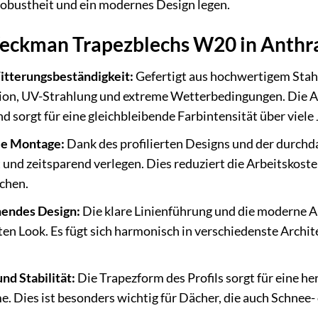
Robustheit und ein modernes Design legen.
Weckman Trapezblechs W20 in Anthra
itterungsbeständigkeit:
Gefertigt aus hochwertigem Stahl,
ion, UV-Strahlung und extreme Wetterbedingungen. Die An
 sorgt für eine gleichbleibende Farbintensität über viele 
le Montage:
Dank des profilierten Designs und der durch
t und zeitsparend verlegen. Dies reduziert die Arbeitskost
ächen.
hendes Design:
Die klare Linienführung und die moderne A
ten Look. Es fügt sich harmonisch in verschiedenste Archite
nd Stabilität:
Die Trapezform des Profils sorgt für eine h
 Dies ist besonders wichtig für Dächer, die auch Schnee