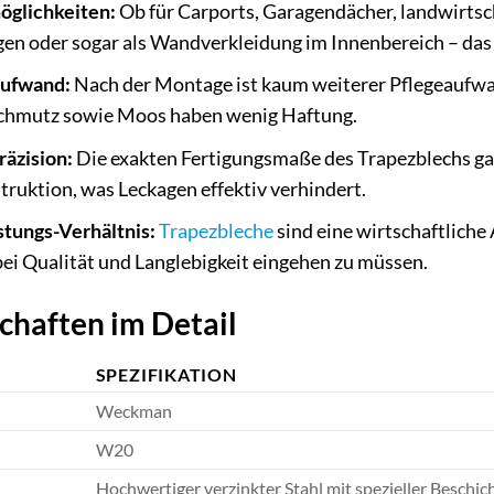
öglichkeiten:
Ob für Carports, Garagendächer, landwirtsc
en oder sogar als Wandverkleidung im Innenbereich – das 
aufwand:
Nach der Montage ist kaum weiterer Pflegeaufwand
 Schmutz sowie Moos haben wenig Haftung.
räzision:
Die exakten Fertigungsmaße des Trapezblechs ga
ruktion, was Leckagen effektiv verhindert.
stungs-Verhältnis:
Trapezbleche
sind eine wirtschaftlich
i Qualität und Langlebigkeit eingehen zu müssen.
chaften im Detail
SPEZIFIKATION
Weckman
W20
Hochwertiger verzinkter Stahl mit spezieller Beschic