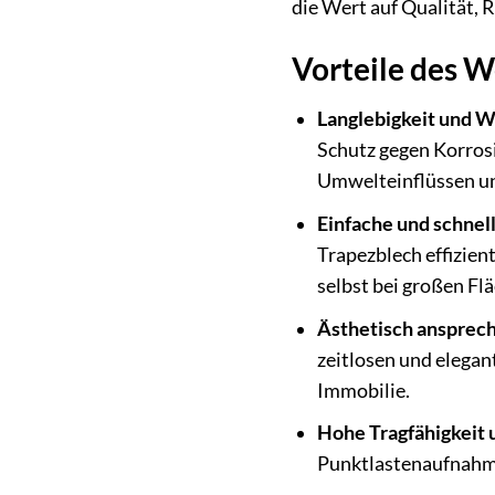
die Wert auf Qualität, 
Vorteile des 
Langlebigkeit und W
Schutz gegen Korros
Umwelteinflüssen und
Einfache und schnel
Trapezblech effizien
selbst bei großen Fl
Ästhetisch ansprec
zeitlosen und elegan
Immobilie.
Hohe Tragfähigkeit u
Punktlastenaufnahme.