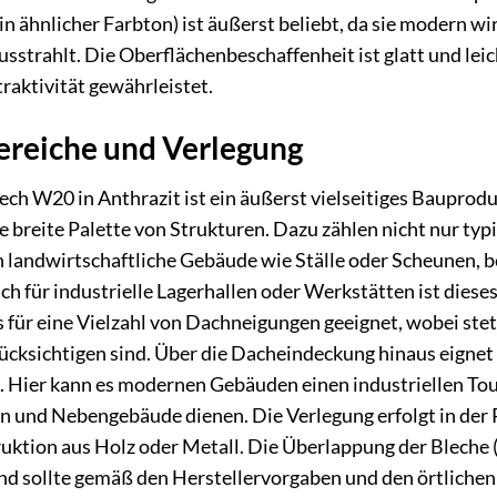
in ähnlicher Farbton) ist äußerst beliebt, da sie modern wi
strahlt. Die Oberflächenbeschaffenheit ist glatt und lei
traktivität gewährleistet.
reiche und Verlegung
h W20 in Anthrazit ist ein äußerst vielseitiges Bauprodu
 breite Palette von Strukturen. Dazu zählen nicht nur ty
 landwirtschaftliche Gebäude wie Ställe oder Scheunen, 
h für industrielle Lagerhallen oder Werkstätten ist dies
 für eine Vielzahl von Dachneigungen geeignet, wobei stets
ücksichtigen sind. Über die Dacheindeckung hinaus eignet
 Hier kann es modernen Gebäuden einen industriellen Tou
 und Nebengebäude dienen. Die Verlegung erfolgt in der R
ktion aus Holz oder Metall. Die Überlappung der Bleche (
nd sollte gemäß den Herstellervorgaben und den örtlichen