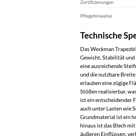
Zertifizierungen
Pflegehinweise
Technische Sp
Das Weckman Trapezblech
Gewicht, Stabilität und
eine ausreichende Stei
und die nutzbare Breite
erlauben eine zügige F
Stößen realisierbar, wa
ist ein entscheidender 
auch unter Lasten wie S
Grundmaterial ist ein h
hinaus ist das Blech mi
äußeren Einflüssen, ver