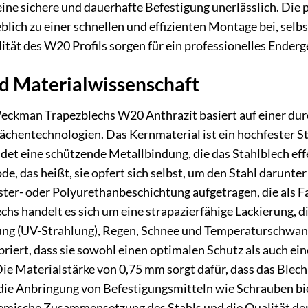
eine sichere und dauerhafte Befestigung unerlässlich. Die
lich zu einer schnellen und effizienten Montage bei, selb
ität des W20 Profils sorgen für ein professionelles Enderg
d Materialwissenschaft
Weckman Trapezblechs W20 Anthrazit basiert auf einer d
lächentechnologien. Das Kernmaterial ist ein hochfester St
ldet eine schützende Metallbindung, die das Stahlblech eff
e, das heißt, sie opfert sich selbst, um den Stahl darunte
ter- oder Polyurethanbeschichtung aufgetragen, die als Far
chs handelt es sich um eine strapazierfähige Lackierung, d
ng (UV-Strahlung), Regen, Schnee und Temperaturschwank
ibriert, dass sie sowohl einen optimalen Schutz als auch e
ie Materialstärke von 0,75 mm sorgt dafür, dass das Blech 
die Anbringung von Befestigungsmitteln wie Schrauben bi
hemische Zusammensetzung des Stahls und die Qualität de