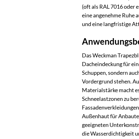
(oft als RAL 7016 oder e
eine angenehme Ruhe aus
und eine langfristige At
Anwendungsbe
Das Weckman Trapezblec
Dacheindeckung für eine
Schuppen, sondern auch
Vordergrund stehen. Auc
Materialstärke macht es
Schneelastzonen zu ber
Fassadenverkleidungen.
Außenhaut für Anbauten
geeigneten Unterkonstru
die Wasserdichtigkeit u