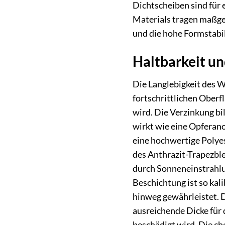
Dichtscheiben sind für 
Materials tragen maßgeb
und die hohe Formstabil
Haltbarkeit un
Die Langlebigkeit des 
fortschrittlichen Oberf
wird. Die Verzinkung bi
wirkt wie eine Opferanod
eine hochwertige Polyes
des Anthrazit-Trapezble
durch Sonneneinstrahlu
Beschichtung ist so kal
hinweg gewährleistet. D
ausreichende Dicke für 
beschädigt wird. Die c