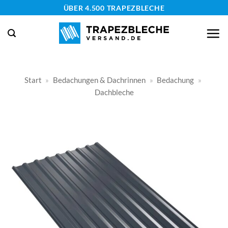
Zum
ÜBER 4.500 TRAPEZBLECHE
Inhalt
springen
Start
»
Bedachungen & Dachrinnen
»
Bedachung
»
Dachbleche