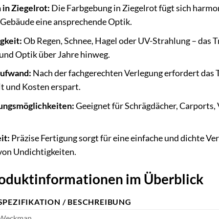
in Ziegelrot:
Die Farbgebung in Ziegelrot fügt sich harmon
m Gebäude eine ansprechende Optik.
gkeit:
Ob Regen, Schnee, Hagel oder UV-Strahlung – das T
 und Optik über Jahre hinweg.
aufwand:
Nach der fachgerechten Verlegung erfordert das 
it und Kosten erspart.
ungsmöglichkeiten:
Geeignet für Schrägdächer, Carports,
it:
Präzise Fertigung sorgt für eine einfache und dichte V
 von Undichtigkeiten.
roduktinformationen im Überblick
SPEZIFIKATION / BESCHREIBUNG
Weckman