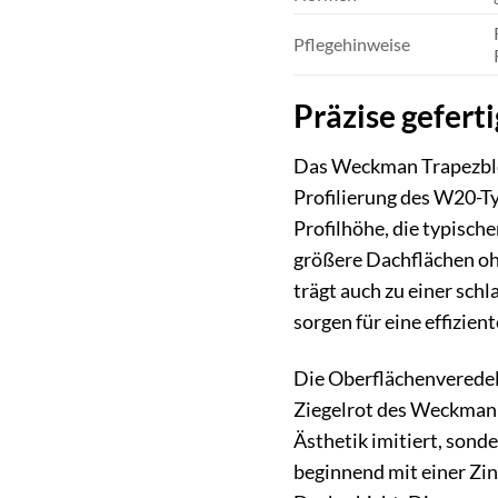
Pflegehinweise
Präzise gefert
Das Weckman Trapezblech
Profilierung des W20-Ty
Profilhöhe, die typische
größere Dachflächen oh
trägt auch zu einer sc
sorgen für eine effizie
Die Oberflächenveredelu
Ziegelrot des Weckman W
Ästhetik imitiert, sond
beginnend mit einer Zin