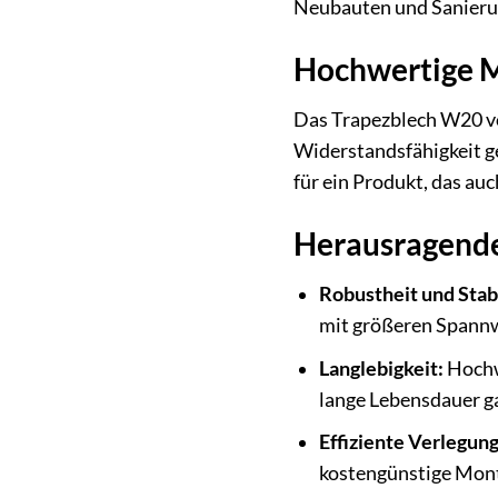
Neubauten und Sanierun
Hochwertige M
Das Trapezblech W20 vo
Widerstandsfähigkeit g
für ein Produkt, das au
Herausragende
Robustheit und Stabi
mit größeren Spann
Langlebigkeit:
Hochwe
lange Lebensdauer ga
Effiziente Verlegung
kostengünstige Mont