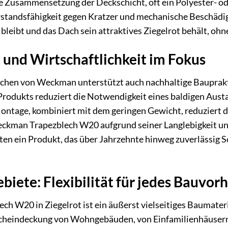
e Zusammensetzung der Deckschicht, oft ein Polyester- od
standsfähigkeit gegen Kratzer und mechanische Beschädigu
bleibt und das Dach sein attraktives Ziegelrot behält, ohne
 und Wirtschaftlichkeit im Fokus
hen von Weckman unterstützt auch nachhaltige Baupraktike
Produkts reduziert die Notwendigkeit eines baldigen Aus
Montage, kombiniert mit dem geringen Gewicht, reduziert
 Weckman Trapezblech W20 aufgrund seiner Langlebigkeit 
alten ein Produkt, das über Jahrzehnte hinweg zuverlässig S
ete: Flexibilität für jedes Bauvor
 W20 in Ziegelrot ist ein äußerst vielseitiges Baumateria
acheindeckung von Wohngebäuden, von Einfamilienhäusern 