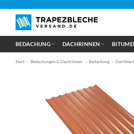
Zum
Inhalt
springen
BEDACHUNG
DACHRINNEN
BITUME
Start
»
Bedachungen & Dachrinnen
»
Bedachung
»
Dachblec