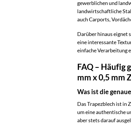
gewerblichen und landwi
landwirtschaftliche Stal
auch Carports, Vordäch
Darüber hinaus eignet 
eine interessante Textu
einfache Verarbeitung e
FAQ – Häufig 
mm x 0,5 mm Z
Was ist die genaue
Das Trapezblech ist in Z
um eine authentische un
aber stets darauf ausge