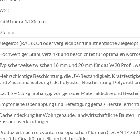
W20
2.850 mm x 1.135 mm
0,5 mm
Ziegelrot (RAL 8004 oder vergleichbar für authentische Ziegelopti
Hochwertiger Stahl, verzinkt und beschichtet für optimalen Korro
Typischerweise zwischen 18 mm und 20 mm für das W20 Profil, was 
Mehrschichtige Beschichtung, die UV-Beständigkeit, Kratzfestigkei
und Zusammensetzung (z.B. Polyester-Beschichtung, Polyurethan)
Ca. 4,5 – 5,5 kg (abhängig von genauer Materialdichte und Beschi
Empfohlene Überlappung und Befestigung gemäß Herstellerrichtlini
Dacheindeckung für Wohngebäude, landwirtschaftliche Bauten, In
Fassadenverkleidungen.
Produziert nach relevanten europäischen Normen (z.B. EN 14782 f
geprüfte Qualität und Sicherheit bestätigt.