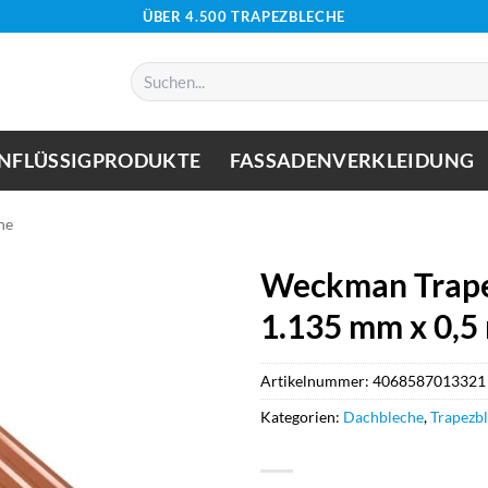
ÜBER 4.500 TRAPEZBLECHE
Suchen
nach:
NFLÜSSIGPRODUKTE
FASSADENVERKLEIDUNG
he
Weckman Trape
1.135 mm x 0,5
Artikelnummer:
4068587013321
Kategorien:
Dachbleche
,
Trapezb