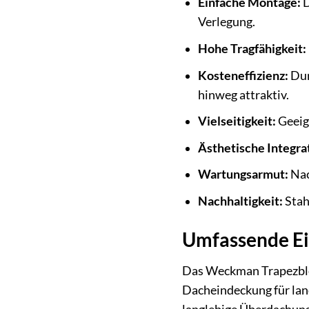
Einfache Montage:
D
Verlegung.
Hohe Tragfähigkeit:
Kosteneffizienz:
Dur
hinweg attraktiv.
Vielseitigkeit:
Geeign
Ästhetische Integra
Wartungsarmut:
Nac
Nachhaltigkeit:
Stah
Umfassende Ein
Das Weckman Trapezblec
Dacheindeckung für lan