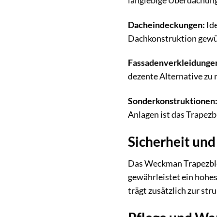
langlebige Überdachung
Dacheindeckungen:
Ide
Dachkonstruktion gewüns
Fassadenverkleidunge
dezente Alternative zu 
Sonderkonstruktionen
Anlagen ist das Trapez
Sicherheit un
Das Weckman Trapezblec
gewährleistet ein hohe
trägt zusätzlich zur stru