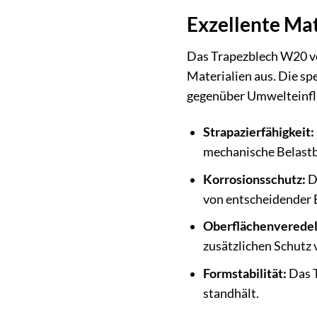
Exzellente Mat
Das Trapezblech W20 vo
Materialien aus. Die sp
gegenüber Umwelteinfl
Strapazierfähigkeit:
mechanische Belastb
Korrosionsschutz:
Di
von entscheidender 
Oberflächenveredel
zusätzlichen Schutz
Formstabilität:
Das T
standhält.