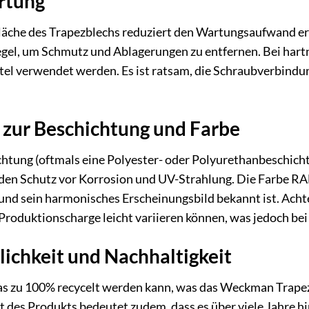
rtung
fläche des Trapezblechs reduziert den Wartungsaufwand e
egel, um Schmutz und Ablagerungen zu entfernen. Bei har
tel verwendet werden. Es ist ratsam, die Schraubverbind
 zur Beschichtung und Farbe
tung (oftmals eine Polyester- oder Polyurethanbeschichtun
en Schutz vor Korrosion und UV-Strahlung. Die Farbe RAL 
 und sein harmonisches Erscheinungsbild bekannt ist. Acht
 Produktionscharge leicht variieren können, was jedoch bei
ichkeit und Nachhaltigkeit
, das zu 100% recycelt werden kann, was das Weckman Tra
t des Produkts bedeutet zudem, dass es über viele Jahre h