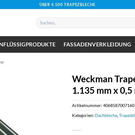
ÜBER 4.500 TRAPEZBLECHE
Suchen
nach:
NFLÜSSIGPRODUKTE
FASSADENVERKLEIDUNG
he
Weckman Trape
1.135 mm x 0,
Artikelnummer:
4068587007160
Kategorien:
Dachbleche
,
Trapezb