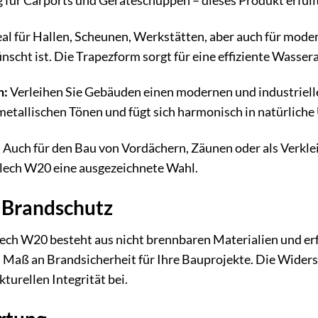
 für Carports und Geräteschuppen – dieses Produkt erfüll
al für Hallen, Scheunen, Werkstätten, aber auch für mode
cht ist. Die Trapezform sorgt für eine effiziente Wassera
n:
Verleihen Sie Gebäuden einen modernen und industrielle
metallischen Tönen und fügt sich harmonisch in natürlich
:
Auch für den Bau von Vordächern, Zäunen oder als Verklei
blech W20 eine ausgezeichnete Wahl.
d Brandschutz
h W20 besteht aus nicht brennbaren Materialien und erfü
s Maß an Brandsicherheit für Ihre Bauprojekte. Die Wide
kturellen Integrität bei.