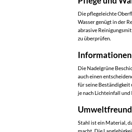
Pflege und Wa
Die pflegeleichte Ober
Wasser genügt in der R
abrasive Reinigungsmit
zu überprüfen.
Informationen
Die Nadelgrüne Beschich
auch einen entscheidend
für seine Beständigkeit
je nach Lichteinfall und
Umweltfreundl
Stahl ist ein Material
macht. Die Langlebigkei