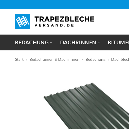
Zum
Inhalt
springen
BEDACHUNG
DACHRINNEN
BITUME
Start
»
Bedachungen & Dachrinnen
»
Bedachung
»
Dachblec