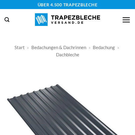
Zum
ÜBER 4.500 TRAPEZBLECHE
Inhalt
springen
Start
»
Bedachungen & Dachrinnen
»
Bedachung
»
Dachbleche