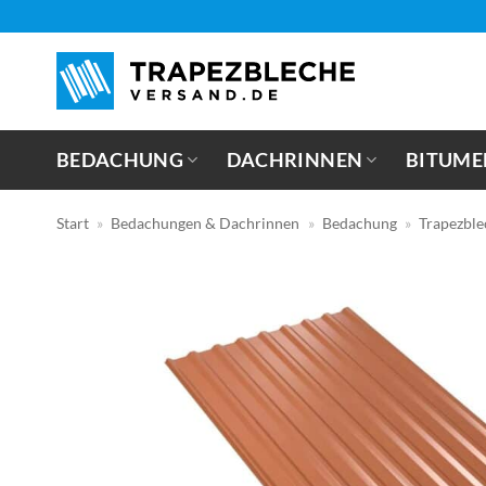
Zum
Inhalt
springen
BEDACHUNG
DACHRINNEN
BITUME
Start
»
Bedachungen & Dachrinnen
»
Bedachung
»
Trapezble