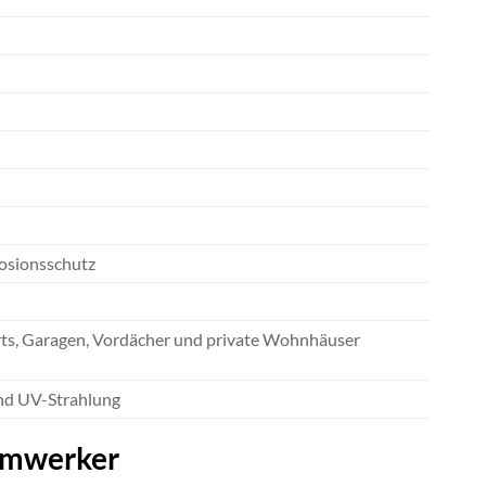
rosionsschutz
rts, Garagen, Vordächer und private Wohnhäuser
und UV-Strahlung
eimwerker