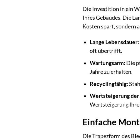
Die Investition in ein
Ihres Gebäudes. Die Lan
Kosten spart, sondern 
Lange Lebensdauer:
oft übertrifft.
Wartungsarm:
Die p
Jahre zu erhalten.
Recyclingfähig:
Stah
Wertsteigerung der
Wertsteigerung Ihrer
Einfache Mon
Die Trapezform des Blec