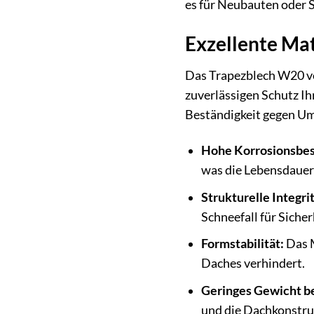
es für Neubauten oder 
Exzellente Mat
Das Trapezblech W20 vo
zuverlässigen Schutz Ih
Beständigkeit gegen Um
Hohe Korrosionsbes
was die Lebensdauer 
Strukturelle Integrit
Schneefall für Sicher
Formstabilität:
Das M
Daches verhindert.
Geringes Gewicht be
und die Dachkonstruk