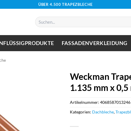
ÜBER 4.500 TRAPEZBLECHE
Suchen
nach:
NFLÜSSIGPRODUKTE
FASSADENVERKLEIDUNG
che
Weckman Trape
1.135 mm x 0,5
Artikelnummer:
4068587013246
Kategorien:
Dachbleche
,
Trapezb