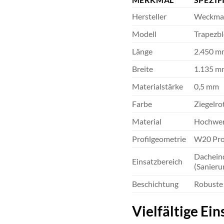
Hersteller
Weckma
Modell
Trapezb
Länge
2.450 m
Breite
1.135 m
Materialstärke
0,5 mm
Farbe
Ziegelro
Material
Hochwert
Profilgeometrie
W20 Prof
Dacheind
Einsatzbereich
(Sanier
Beschichtung
Robuste 
Vielfältige Ei