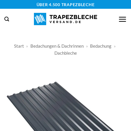
Zum
ÜBER 4.500 TRAPEZBLECHE
Inhalt
springen
Start
»
Bedachungen & Dachrinnen
»
Bedachung
»
Dachbleche