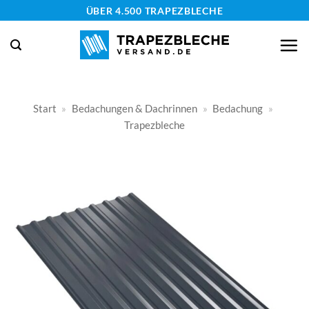
Zum
ÜBER 4.500 TRAPEZBLECHE
Inhalt
springen
Start
»
Bedachungen & Dachrinnen
»
Bedachung
»
Trapezbleche