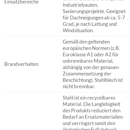
Einsatzbereiche
Industriebauten,
Sanierungsprojekte. Geeignet
für Dachneigungen ab ca. 5-7
Grad, je nach Lattung und
Windsituation.
Gemäß den geltenden
europäischen Normen (z.B.
Euroklasse A1 oder A2 für
unbrennbares Material,
Brandverhalten
abhängig von der genauen
Zusammensetzung der
Beschichtung). Stahlblech ist
nicht brennbar.
Stahl ist ein recycelbares
Material. Die Langlebigkeit
des Produkts reduziert den
Bedarf an Ersatzmaterialien
und verringert somit den
ökologischen Fußabdruck