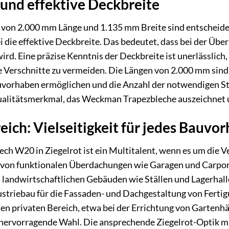
und effektive Deckbreite
on 2.000 mm Länge und 1.135 mm Breite sind entscheidend
 die effektive Deckbreite. Das bedeutet, dass bei der Üb
ird. Eine präzise Kenntnis der Deckbreite ist unerlässlich
 Verschnitte zu vermeiden. Die Längen von 2.000 mm sin
auvorhaben ermöglichen und die Anzahl der notwendigen S
ualitätsmerkmal, das Weckman Trapezbleche auszeichnet un
eich: Vielseitigkeit für jedes Bauvo
h W20 in Ziegelrot ist ein Multitalent, wenn es um die V
 von funktionalen Überdachungen wie Garagen und Carport
zu landwirtschaftlichen Gebäuden wie Ställen und Lagerhalle
striebau für die Fassaden- und Dachgestaltung von Fertigu
 den privaten Bereich, etwa bei der Errichtung von Garten
ne hervorragende Wahl. Die ansprechende Ziegelrot-Optik 