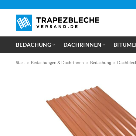
Zum
Inhalt
springen
BEDACHUNG
DACHRINNEN
BITUME
Start
»
Bedachungen & Dachrinnen
»
Bedachung
»
Dachblec