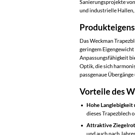
Sanierungsprojekte von
und industrielle Hallen
Produkteigens
Das Weckman Trapezblech
geringem Eigengewicht e
Anpassungsfähigkeit bie
Optik, die sich harmon
passgenaue Übergänge u
Vorteile des 
Hohe Langlebigkeit 
dieses Trapezblech 
Attraktive Ziegelro
und auch nach Jahren