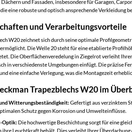
 Dächern und Fassaden, insbesondere für Garagen, Carpor
, die eine robuste und optisch ansprechende Verkleidung b
chaften und Verarbeitungsvorteile
 W20 zeichnet sich durch seine optimale Profilgeometrie a
rmöglicht. Die Welle 20 steht für eine etablierte Profilhöh
tet. Die Oberflächenveredelung in Ziegelrot verleiht Ihr
isch in verschiedenste Umgebungen einfügt. Die präzise 
nd eine einfache Verlegung, was die Montagezeit erheblic
Weckman Trapezblechs W20 im Überb
und Witterungsbeständigkeit:
Gefertigt aus verzinktem St
optimalen Schutz gegen Korrosion und Umwelteinflüsse.
t-Optik:
Die hochwertige Beschichtung sorgt für eine glei
 ihre Leuchtkraft behält. Dies verleiht Ihrer Überdachung