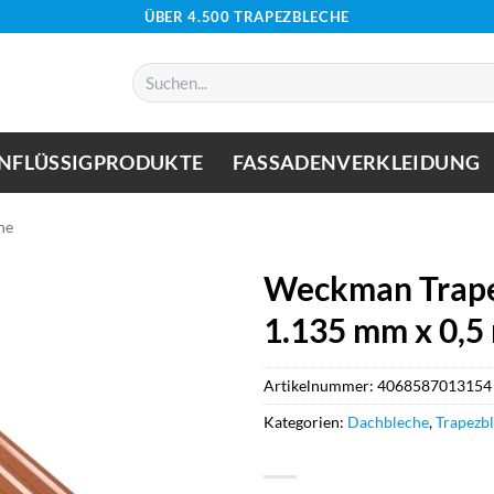
ÜBER 4.500 TRAPEZBLECHE
Suchen
nach:
NFLÜSSIGPRODUKTE
FASSADENVERKLEIDUNG
he
Weckman Trape
1.135 mm x 0,5
Artikelnummer:
4068587013154
Kategorien:
Dachbleche
,
Trapezb