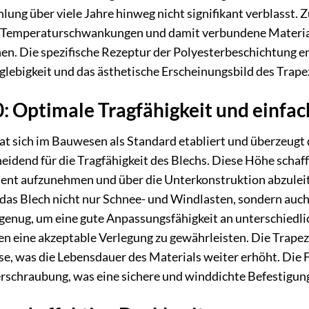
ung über viele Jahre hinweg nicht signifikant verblasst. Zu
 um Temperaturschwankungen und damit verbundene Materi
en. Die spezifische Rezeptur der Polyesterbeschichtung 
glebigkeit und das ästhetische Erscheinungsbild des Trape
: Optimale Tragfähigkeit und einfa
at sich im Bauwesen als Standard etabliert und überzeugt
eidend für die Tragfähigkeit des Blechs. Diese Höhe schafft
zient aufzunehmen und über die Unterkonstruktion abzuleit
s Blech nicht nur Schnee- und Windlasten, sondern auch s
 genug, um eine gute Anpassungsfähigkeit an unterschiedl
 eine akzeptable Verlegung zu gewährleisten. Die Trapezf
e, was die Lebensdauer des Materials weiter erhöht. Die 
rschraubung, was eine sichere und winddichte Befestigung