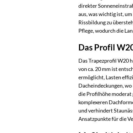
direkter Sonneneinstrahl
aus, was wichtig ist,
Rissbildung zu übersteh
Pflege, wodurch die Lan
Das Profil W20
Das Trapezprofil W20 h
von ca. 20 mm ist entsch
ermöglicht, Lasten effi
Dacheindeckungen, wo da
die Profilhöhe moderat
komplexeren Dachformen
und verhindert Staunäss
Ansatzpunkte für die Ve