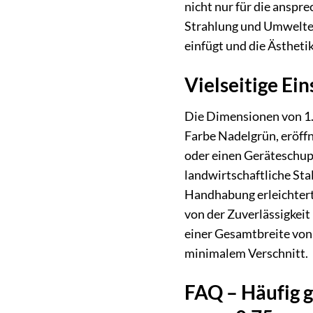
nicht nur für die ansp
Strahlung und Umweltei
einfügt und die Ästheti
Vielseitige Ei
Die Dimensionen von 1.
Farbe Nadelgrün, eröff
oder einen Geräteschup
landwirtschaftliche Stal
Handhabung erleichtert
von der Zuverlässigkeit
einer Gesamtbreite von 
minimalem Verschnitt.
FAQ – Häufig 