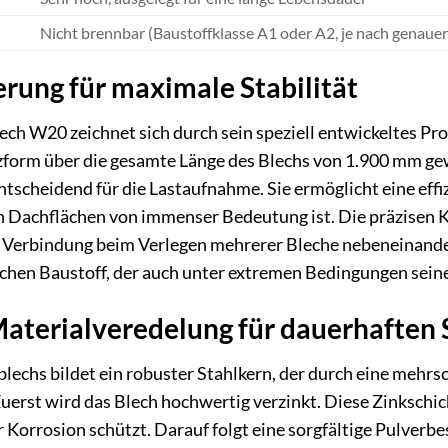
Nicht brennbar (Baustoffklasse A1 oder A2, je nach genau
ierung für maximale Stabilität
h W20 zeichnet sich durch sein speziell entwickeltes Pro
zform über die gesamte Länge des Blechs von 1.900 mm gew
tscheidend für die Lastaufnahme. Sie ermöglicht eine eff
n Dachflächen von immenser Bedeutung ist. Die präzisen K
e Verbindung beim Verlegen mehrerer Bleche nebeneinande
lichen Baustoff, der auch unter extremen Bedingungen sein
aterialveredelung für dauerhaften 
blechs bildet ein robuster Stahlkern, der durch eine meh
Zuerst wird das Blech hochwertig verzinkt. Diese Zinkschic
or Korrosion schützt. Darauf folgt eine sorgfältige Pulver