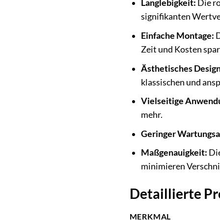
Langlebigkeit:
Die ro
signifikanten Wertve
Einfache Montage:
D
Zeit und Kosten spar
Ästhetisches Design
klassischen und ans
Vielseitige Anwend
mehr.
Geringer Wartungs
Maßgenauigkeit:
Die
minimieren Verschni
Detaillierte P
MERKMAL