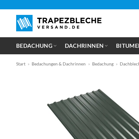
Zum
Inhalt
springen
BEDACHUNG
DACHRINNEN
BITUME
Start
»
Bedachungen & Dachrinnen
»
Bedachung
»
Dachblec