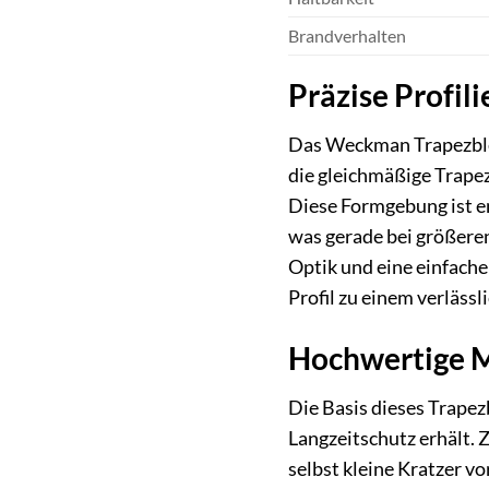
Brandverhalten
Präzise Profil
Das Weckman Trapezblec
die gleichmäßige Trape
Diese Formgebung ist en
was gerade bei größere
Optik und eine einfach
Profil zu einem verläss
Hochwertige M
Die Basis dieses Trapez
Langzeitschutz erhält. 
selbst kleine Kratzer v