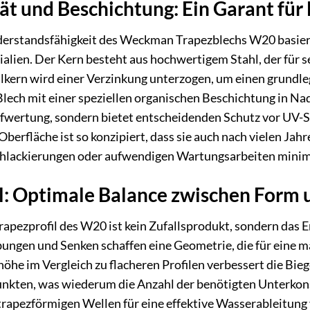
ät und Beschichtung: Ein Garant für 
erstandsfähigkeit des Weckman Trapezblechs W20 basiere
lien. Der Kern besteht aus hochwertigem Stahl, der für sei
hlkern wird einer Verzinkung unterzogen, um einen grundl
Blech mit einer speziellen organischen Beschichtung in Na
ufwertung, sondern bietet entscheidenden Schutz vor UV-S
erfläche ist so konzipiert, dass sie auch nach vielen Jahr
hlackierungen oder aufwendigen Wartungsarbeiten minim
l: Optimale Balance zwischen Form 
rapezprofil des W20 ist kein Zufallsprodukt, sondern das 
ungen und Senken schaffen eine Geometrie, die für eine m
lhöhe im Vergleich zu flacheren Profilen verbessert die Bi
nkten, was wiederum die Anzahl der benötigten Unterkons
 trapezförmigen Wellen für eine effektive Wasserableitun