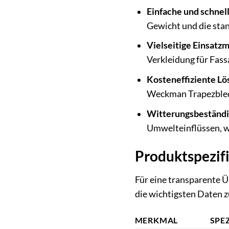
Einfache und schnel
Gewicht und die sta
Vielseitige Einsatzm
Verkleidung für Fass
Kosteneffiziente Lö
Weckman Trapezblech
Witterungsbeständi
Umwelteinflüssen, wa
Produktspezifi
Für eine transparente 
die wichtigsten Daten
MERKMAL
SPE