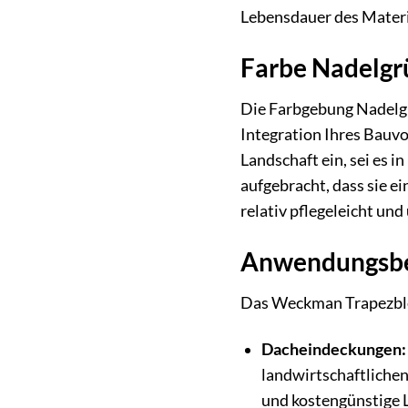
Lebensdauer des Materia
Farbe Nadelgrü
Die Farbgebung Nadelgr
Integration Ihres Bauvo
Landschaft ein, sei es 
aufgebracht, dass sie e
relativ pflegeleicht u
Anwendungsber
Das Weckman Trapezblech
Dacheindeckungen:
landwirtschaftlichen
und kostengünstige 