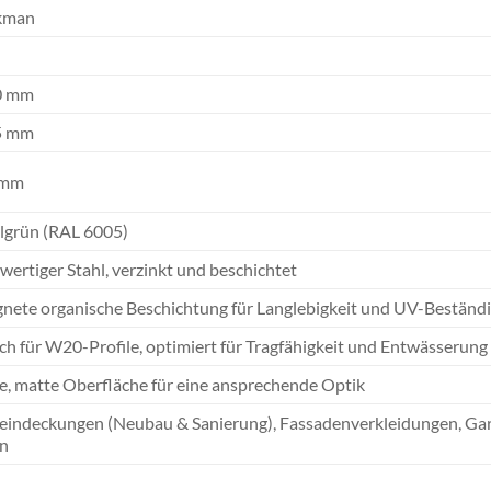
kman
0 mm
5 mm
 mm
lgrün (RAL 6005)
ertiger Stahl, verzinkt und beschichtet
nete organische Beschichtung für Langlebigkeit und UV-Beständi
ch für W20-Profile, optimiert für Tragfähigkeit und Entwässerung
e, matte Oberfläche für eine ansprechende Optik
indeckungen (Neubau & Sanierung), Fassadenverkleidungen, Garag
en