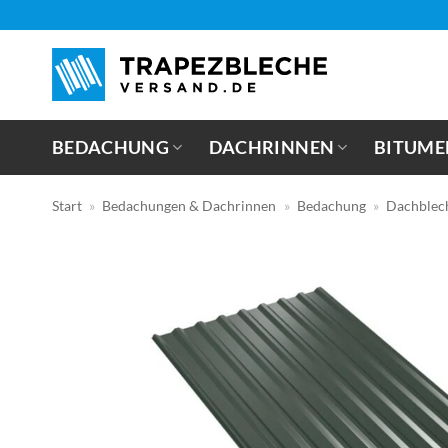
Zum
Inhalt
springen
BEDACHUNG
DACHRINNEN
BITUME
Start
»
Bedachungen & Dachrinnen
»
Bedachung
»
Dachblec