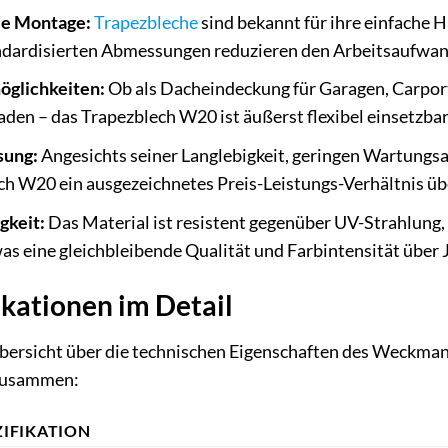
le Montage:
Trapezbleche
sind bekannt für ihre einfache 
ndardisierten Abmessungen reduzieren den Arbeitsaufwand
öglichkeiten:
Ob als Dacheindeckung für Garagen, Carport
aden – das Trapezblech W20 ist äußerst flexibel einsetzbar
sung:
Angesichts seiner Langlebigkeit, geringen Wartungs
 W20 ein ausgezeichnetes Preis-Leistungs-Verhältnis üb
gkeit:
Das Material ist resistent gegenüber UV-Strahlun
s eine gleichbleibende Qualität und Farbintensität über J
kationen im Detail
Übersicht über die technischen Eigenschaften des Weckman
 zusammen:
ZIFIKATION