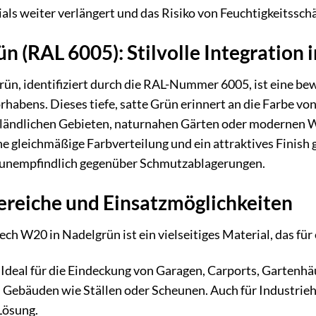
ls weiter verlängert und das Risiko von Feuchtigkeitssch
n (RAL 6005): Stilvolle Integration
ün, identifiziert durch die RAL-Nummer 6005, ist eine be
rhabens. Dieses tiefe, satte Grün erinnert an die Farbe von
in ländlichen Gebieten, naturnahen Gärten oder modernen 
ine gleichmäßige Farbverteilung und ein attraktives Finish
nd unempfindlich gegenüber Schmutzablagerungen.
eiche und Einsatzmöglichkeiten
 W20 in Nadelgrün ist ein vielseitiges Material, das für e
Ideal für die Eindeckung von Garagen, Carports, Gartenh
 Gebäuden wie Ställen oder Scheunen. Auch für Industrieh
Lösung.