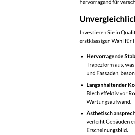
hervorragend für versc
Unvergleichli
Investieren Sie in Qual
erstklassigen Wahl für 
Hervorragende Stabil
Trapezform aus, was 
und Fassaden, beson
Langanhaltender Ko
Blech effektiv vor R
Wartungsaufwand.
Ästhetisch ansprec
verleiht Gebäuden ei
Erscheinungsbild.