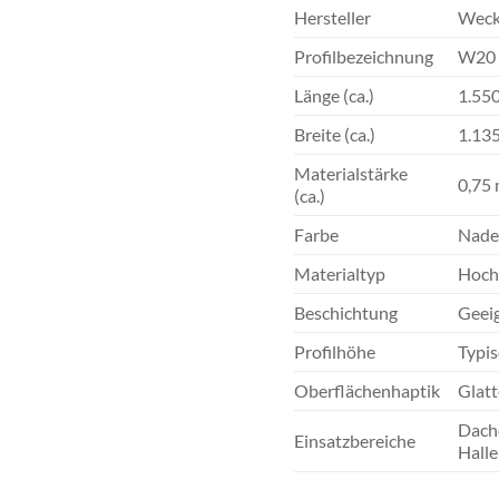
Hersteller
Wec
Profilbezeichnung
W20
Länge (ca.)
1.55
Breite (ca.)
1.13
Materialstärke
0,75
(ca.)
Farbe
Nade
Materialtyp
Hochw
Beschichtung
Geeig
Profilhöhe
Typis
Oberflächenhaptik
Glatt
Dache
Einsatzbereiche
Hall