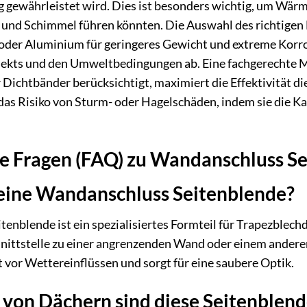
 gewährleistet wird. Dies ist besonders wichtig, um Wärm
d Schimmel führen könnten. Die Auswahl des richtigen Mat
 oder Aluminium für geringeres Gewicht und extreme Korro
ekts und den Umweltbedingungen ab. Eine fachgerechte Mo
ichtbänder berücksichtigt, maximiert die Effektivität die
das Risiko von Sturm- oder Hagelschäden, indem sie die K
te Fragen (FAQ) zu Wandanschluss S
 eine Wandanschluss Seitenblende?
enblende ist ein spezialisiertes Formteil für Trapezblechd
nittstelle zu einer angrenzenden Wand oder einem anderen
t vor Wettereinflüssen und sorgt für eine saubere Optik.
 von Dächern sind diese Seitenblend