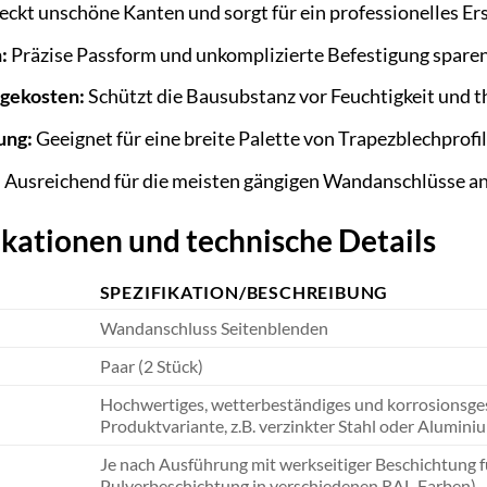
ckt unschöne Kanten und sorgt für ein professionelles Er
:
Präzise Passform und unkomplizierte Befestigung spare
lgekosten:
Schützt die Bausubstanz vor Feuchtigkeit und 
ung:
Geeignet für eine breite Palette von Trapezblechprof
:
Ausreichend für die meisten gängigen Wandanschlüsse a
kationen und technische Details
SPEZIFIKATION/BESCHREIBUNG
Wandanschluss Seitenblenden
Paar (2 Stück)
Hochwertiges, wetterbeständiges und korrosionsgesc
Produktvariante, z.B. verzinkter Stahl oder Aluminiu
Je nach Ausführung mit werkseitiger Beschichtung fü
Pulverbeschichtung in verschiedenen RAL-Farben)