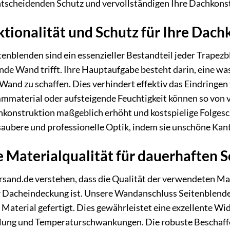
ntscheidenden Schutz und vervollständigen Ihre Dachkons
ionalität und Schutz für Ihre Dach
enblenden sind ein essenzieller Bestandteil jeder Trapez
ende Wand trifft. Ihre Hauptaufgabe besteht darin, eine 
Wand zu schaffen. Dies verhindert effektiv das Eindringen 
aterial oder aufsteigende Feuchtigkeit können so von 
chkonstruktion maßgeblich erhöht und kostspielige Folges
 saubere und professionelle Optik, indem sie unschöne Ka
Materialqualität für dauerhaften S
sand.de verstehen, dass die Qualität der verwendeten Mat
er Dacheindeckung ist. Unsere Wandanschluss Seitenblen
Material gefertigt. Dies gewährleistet eine exzellente W
lung und Temperaturschwankungen. Die robuste Beschaffen