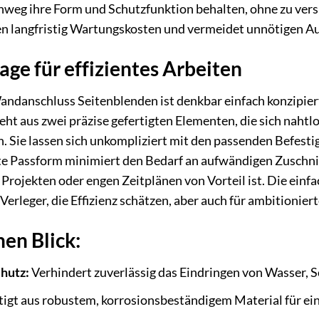
inweg ihre Form und Schutzfunktion behalten, ohne zu versp
nen langfristig Wartungskosten und vermeidet unnötigen A
ge für effizientes Arbeiten
ndanschluss Seitenblenden ist denkbar einfach konzipier
eht aus zwei präzise gefertigten Elementen, die sich naht
. Sie lassen sich unkompliziert mit den passenden Befes
hte Passform minimiert den Bedarf an aufwändigen Zuschn
Projekten oder engen Zeitplänen von Vorteil ist. Die einfa
Verleger, die Effizienz schätzen, aber auch für ambitionie
nen Blick:
hutz:
Verhindert zuverlässig das Eindringen von Wasser,
igt aus robustem, korrosionsbeständigem Material für ei