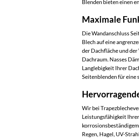
Blenden bieten einen e
Maximale Funkt
Die Wandanschluss Seit
Blech auf eine angrenz
der Dachfläche und der 
Dachraum. Nasses Dämmm
Langlebigkeit Ihrer Da
Seitenblenden für eine
Hervorragende 
Wir bei Trapezblechever
Leistungsfähigkeit Ihr
korrosionsbeständigem 
Regen, Hagel, UV-Strah