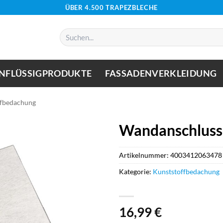
ÜBER 4.500 TRAPEZBLECHE
Suchen
nach:
NFLÜSSIGPRODUKTE
FASSADENVERKLEIDUNG
ffbedachung
Wandanschluss 
Artikelnummer:
4003412063478
Kategorie:
Kunststoffbedachung
16,99
€