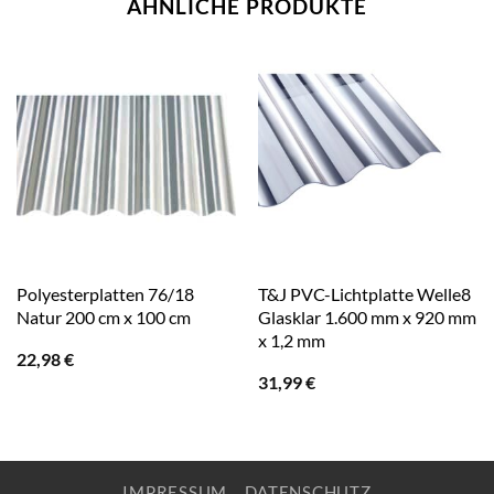
ÄHNLICHE PRODUKTE
Polyesterplatten 76/18
T&J PVC-Lichtplatte Welle8
Natur 200 cm x 100 cm
Glasklar 1.600 mm x 920 mm
x 1,2 mm
22,98
€
31,99
€
IMPRESSUM
DATENSCHUTZ