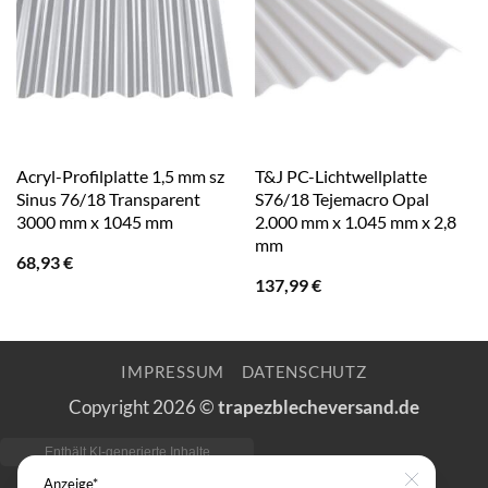
Acryl-Profilplatte 1,5 mm sz
T&J PC-Lichtwellplatte
Sinus 76/18 Transparent
S76/18 Tejemacro Opal
3000 mm x 1045 mm
2.000 mm x 1.045 mm x 2,8
mm
68,93
€
137,99
€
IMPRESSUM
DATENSCHUTZ
Copyright 2026 ©
trapezblecheversand.de
Anzeige*
Close