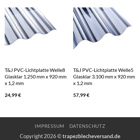
T&J PVC-Lichtplatte Welle8
T&J PVC-Lichtplatte Welle5
Glasklar 1.250 mm x 920 mm
Glasklar 3.100 mm x 920 mm
x 1,2 mm
x 1,2 mm
24,99
€
57,99
€
IMPRESSUM
DATENSCHUTZ
Copyright 2026 ©
trapezblecheversand.de