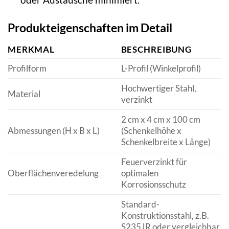
Produkteigenschaften im Detail
MERKMAL
BESCHREIBUNG
Profilform
L-Profil (Winkelprofil)
Hochwertiger Stahl,
Material
verzinkt
2 cm x 4 cm x 100 cm
Abmessungen (H x B x L)
(Schenkelhöhe x
Schenkelbreite x Länge)
Feuerverzinkt für
Oberflächenveredelung
optimalen
Korrosionsschutz
Standard-
Konstruktionsstahl, z.B.
S235JR oder vergleichbar,