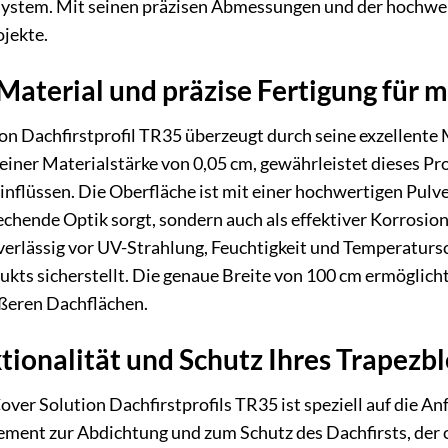
system. Mit seinen präzisen Abmessungen und der hochwert
jekte.
aterial und präzise Fertigung für 
n Dachfirstprofil TR35 überzeugt durch seine exzellente M
einer Materialstärke von 0,05 cm, gewährleistet dieses P
flüssen. Die Oberfläche ist mit einer hochwertigen Pulve
rechende Optik sorgt, sondern auch als effektiver Korrosio
uverlässig vor UV-Strahlung, Feuchtigkeit und Temperatu
ukts sicherstellt. Die genaue Breite von 100 cm ermöglicht
ößeren Dachflächen.
ionalität und Schutz Ihres Trapezb
over Solution Dachfirstprofils TR35 ist speziell auf die
lement zur Abdichtung und zum Schutz des Dachfirsts, der o