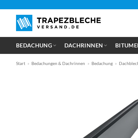
Zum
Inhalt
springen
BEDACHUNG
DACHRINNEN
BITUME
Start
»
Bedachungen & Dachrinnen
»
Bedachung
»
Dachblec