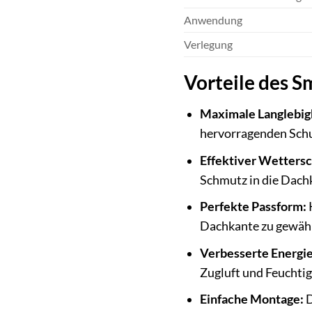
Anwendung
Verlegung
Vorteile des S
Maximale Langlebigk
hervorragenden Schu
Effektiver Wettersc
Schmutz in die Dach
Perfekte Passform:
K
Dachkante zu gewähr
Verbesserte Energie
Zugluft und Feuchtig
Einfache Montage:
D