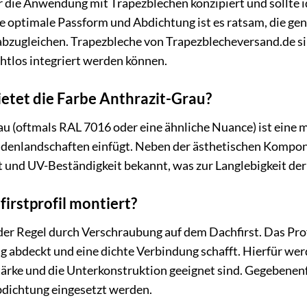
 für die Anwendung mit Trapezblechen konzipiert und sollt
ne optimale Passform und Abdichtung ist es ratsam, die ge
bzugleichen. Trapezbleche von Trapezblecheversand.de sin
ahtlos integriert werden können.
ietet die Farbe Anthrazit-Grau?
u (oftmals RAL 7016 oder eine ähnliche Nuance) ist eine m
adenlandschaften einfügt. Neben der ästhetischen Kompone
t und UV-Beständigkeit bekannt, was zur Langlebigkeit der
irstprofil montiert?
der Regel durch Verschraubung auf dem Dachfirst. Das Profi
g abdeckt und eine dichte Verbindung schafft. Hierfür we
ärke und die Unterkonstruktion geeignet sind. Gegebenenf
bdichtung eingesetzt werden.