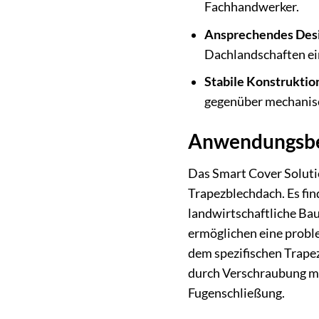
Fachhandwerker.
Ansprechendes Desi
Dachlandschaften ei
Stabile Konstruktio
gegenüber mechanis
Anwendungsber
Das Smart Cover Solutio
Trapezblechdach. Es f
landwirtschaftliche Bau
ermöglichen eine proble
dem spezifischen Trapez
durch Verschraubung mi
Fugenschließung.